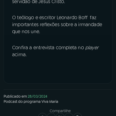
servidão de Jesus Cristo.
YouTube
Facebook
O teólogo e escritor Leonardo Boff faz
Instagram
X
importantes reflexões sobre a irmandade
que nos une.
TikTok
Confira a entrevista completa no
player
acima.
Publicado em
28/03/2024
Podcast
do programa
Viva Maria
Compartilhe