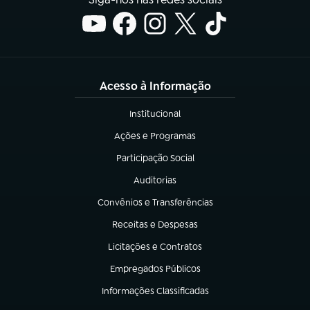
Acesso à Informação
Institucional
(abre em nova aba)
Ações e Programas
(abre em nova aba)
Participação Social
(abre em nova aba)
Auditorias
(abre em nova aba)
Convênios e Transferências
(abre em nova aba)
Receitas e Despesas
(abre em nova aba)
Licitações e Contratos
(abre em nova aba)
Empregados Públicos
(abre em nova aba)
Informações Classificadas
(abre em nova aba)