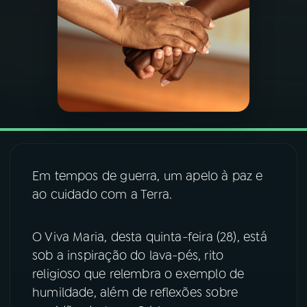
03
PROGRAMAÇÃO
04
PROGRAMAS
05
PODCASTS
06
VIDEOCASTS
Em tempos de guerra, um apelo à paz e
ao cuidado com a Terra.
07
ÚLTIMAS
O Viva Maria, desta quinta-feira (28), está
sob a inspiração do lava-pés, rito
08
FESTIVAL DE MÚSICA
religioso que relembra o exemplo de
humildade, além de reflexões sobre
ACOMPANHE A RÁDIO NACIONAL