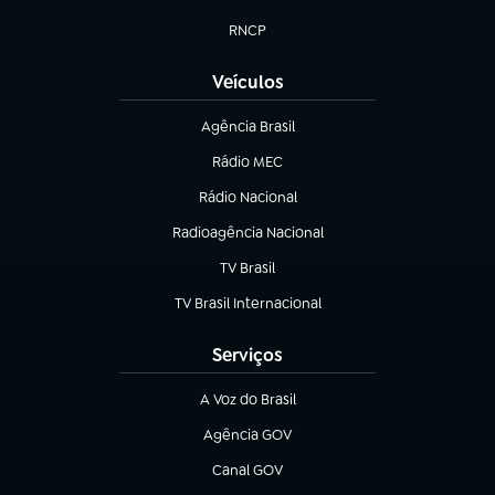
(abre em nova aba)
RNCP
(abre em nova aba)
Veículos
Agência Brasil
(abre em nova aba)
Rádio MEC
(abre em nova aba)
Rádio Nacional
Radioagência Nacional
(abre em nova aba)
TV Brasil
(abre em nova aba)
TV Brasil Internacional
(abre em nova aba)
Serviços
A Voz do Brasil
(abre em nova aba)
Agência GOV
(abre em nova aba)
Canal GOV
(abre em nova aba)