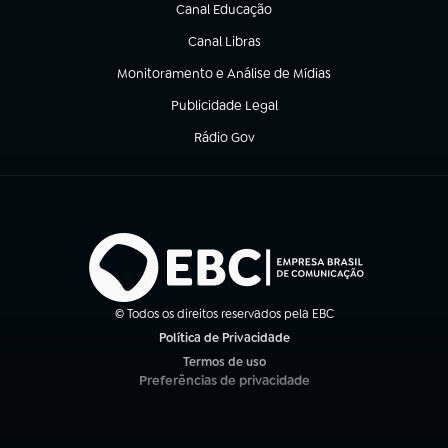
Canal Educação
(abre em nova aba)
Canal Libras
(abre em nova aba)
Monitoramento e Análise de Mídias
(abre em nova aba)
Publicidade Legal
(abre em nova aba)
Rádio Gov
(abre em nova aba)
© Todos os direitos reservados pela EBC
Política de Privacidade
(abre em nova aba)
Termos de uso
(abre em nova aba)
Preferências de privacidade