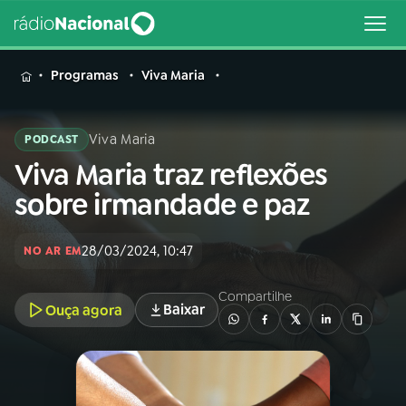
MENU
Programas
Viva Maria
Viva Maria
PODCAST
Viva Maria traz reflexões
Buscar
na
sobre irmandade e paz
Rádio
Buscar
Nacional
28/03/2024, 10:47
NO AR EM
AO VIVO
Compartilhe
Baixar
Ouça agora
01
INÍCIO
02
A RÁDIO