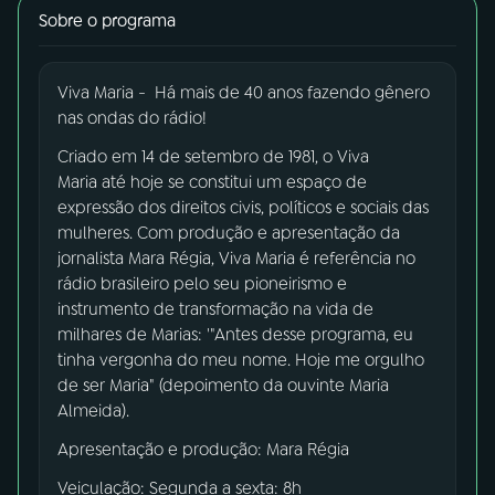
Sobre o programa
03
PROGRAMAÇÃO
Viva Maria - Há mais de 40 anos fazendo gênero
nas ondas do rádio!
04
PROGRAMAS
Criado em 14 de setembro de 1981, o Viva
Maria até hoje se constitui um espaço de
05
PODCASTS
expressão dos direitos civis, políticos e sociais das
mulheres. Com produção e apresentação da
jornalista Mara Régia, Viva Maria é referência no
06
VIDEOCASTS
rádio brasileiro pelo seu pioneirismo e
instrumento de transformação na vida de
milhares de Marias: '"Antes desse programa, eu
07
ÚLTIMAS
tinha vergonha do meu nome. Hoje me orgulho
de ser Maria" (depoimento da ouvinte Maria
Almeida).
08
FESTIVAL DE MÚSICA
Apresentação e produção: Mara Régia
Veiculação: Segunda a sexta: 8h
ACOMPANHE A RÁDIO NACIONAL