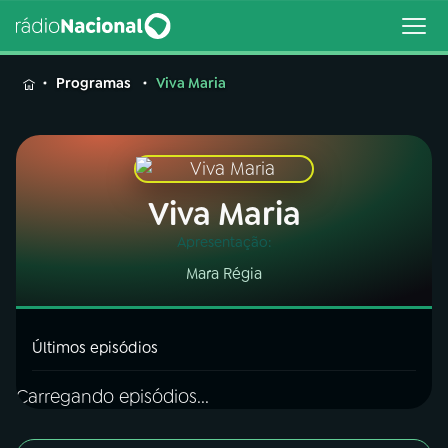
MENU
Programas
Viva Maria
Buscar
Viva Maria
na
Rádio
Buscar
Apresentação:
Nacional
Mara Régia
AO VIVO
Últimos episódios
01
INÍCIO
Carregando episódios...
02
A RÁDIO