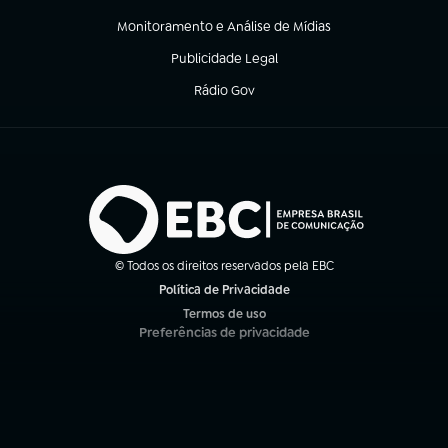
(abre em nova aba)
Monitoramento e Análise de Mídias
(abre em nova aba)
Publicidade Legal
(abre em nova aba)
Rádio Gov
(abre em nova aba)
© Todos os direitos reservados pela EBC
Política de Privacidade
(abre em nova aba)
Termos de uso
(abre em nova aba)
Preferências de privacidade