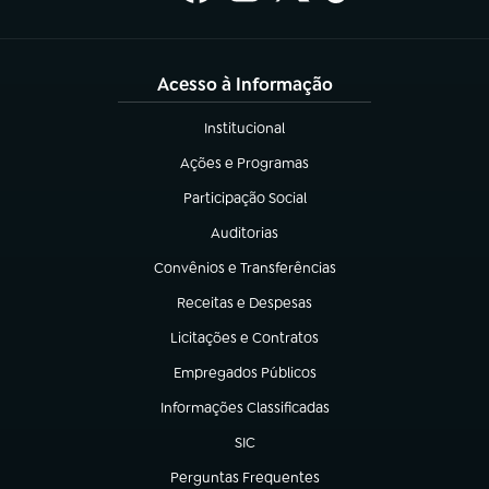
Acesso à Informação
Institucional
(abre em nova aba)
Ações e Programas
(abre em nova aba)
Participação Social
(abre em nova aba)
Auditorias
(abre em nova aba)
Convênios e Transferências
(abre em nova aba)
Receitas e Despesas
(abre em nova aba)
Licitações e Contratos
(abre em nova aba)
Empregados Públicos
(abre em nova aba)
Informações Classificadas
(abre em nova aba)
SIC
(abre em nova aba)
Perguntas Frequentes
(abre em nova aba)