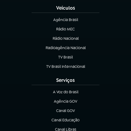
Veículos
Agência Brasil
(abre em nova aba)
Rádio MEC
(abre em nova aba)
Rádio Nacional
Radioagência Nacional
(abre em nova aba)
TV Brasil
(abre em nova aba)
TV Brasil Internacional
(abre em nova aba)
Serviços
A Voz do Brasil
(abre em nova aba)
Agência GOV
(abre em nova aba)
Canal GOV
(abre em nova aba)
Canal Educação
(abre em nova aba)
Canal Libras