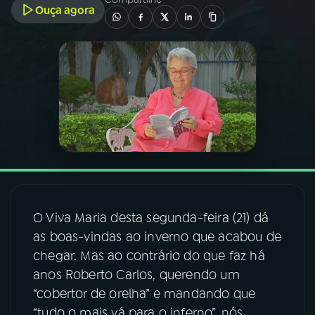
Ouça agora
03
PROGRAMAÇÃO
04
PROGRAMAS
05
PODCASTS
06
VIDEOCASTS
O Viva Maria desta segunda-feira (21) dá
07
ÚLTIMAS
as boas-vindas ao inverno que acabou de
chegar. Mas ao contrário do que faz há
08
FESTIVAL DE MÚSICA
anos Roberto Carlos, querendo um
“cobertor de orelha” e mandando que
ACOMPANHE A RÁDIO NACIONAL
“tudo o mais vá para o inferno”, nós