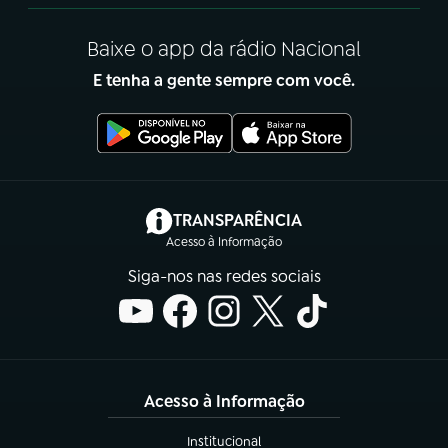
Baixe o app da rádio Nacional
E tenha a gente sempre com você.
(abre em nova aba)
TRANSPARÊNCIA
Acesso à Informação
Siga-nos nas redes sociais
Acesso à Informação
Institucional
(abre em nova aba)