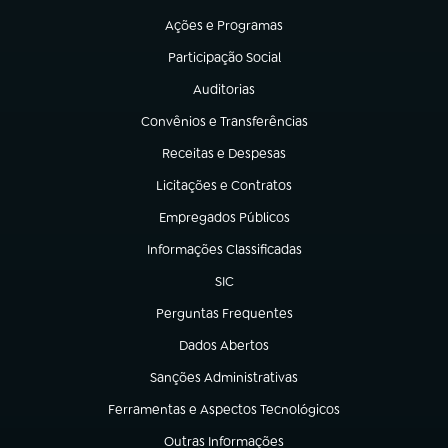
Ações e Programas
(abre em nova aba)
Participação Social
(abre em nova aba)
Auditorias
(abre em nova aba)
Convênios e Transferências
(abre em nova aba)
Receitas e Despesas
(abre em nova aba)
Licitações e Contratos
(abre em nova aba)
Empregados Públicos
(abre em nova aba)
Informações Classificadas
(abre em nova aba)
SIC
(abre em nova aba)
Perguntas Frequentes
(abre em nova aba)
Dados Abertos
(abre em nova aba)
Sanções Administrativas
(abre em nova aba)
Ferramentas e Aspectos Tecnológicos
(abre em nova aba)
Outras Informações
(abre em nova aba)