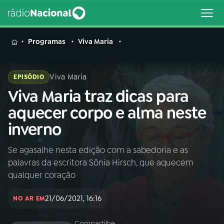
MENU
Programas
Viva Maria
Viva Maria
EPISÓDIO
Viva Maria traz dicas para
Buscar
na
aquecer corpo e alma neste
Rádio
Buscar
inverno
Nacional
Se agasalhe nesta edição com a sabedoria e as
AO VIVO
palavras da escritora Sônia Hirsch, que aquecem
qualquer coração
01
INÍCIO
21/06/2021, 16:16
NO AR EM
02
A RÁDIO
Compartilhe