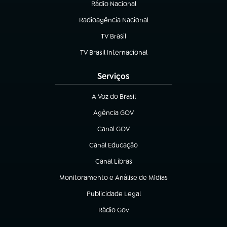
Rádio Nacional
Radioagência Nacional
(abre em nova aba)
TV Brasil
(abre em nova aba)
TV Brasil Internacional
(abre em nova aba)
Serviços
A Voz do Brasil
(abre em nova aba)
Agência GOV
(abre em nova aba)
Canal GOV
(abre em nova aba)
Canal Educação
(abre em nova aba)
Canal Libras
(abre em nova aba)
Monitoramento e Análise de Mídias
(abre em nova aba)
Publicidade Legal
(abre em nova aba)
Rádio Gov
(abre em nova aba)