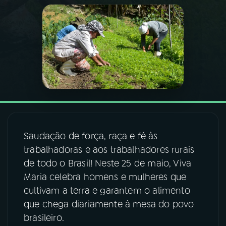
03
PROGRAMAÇÃO
04
PROGRAMAS
05
PODCASTS
06
VIDEOCASTS
Saudação de força, raça e fé às
trabalhadoras e aos trabalhadores rurais
07
ÚLTIMAS
de todo o Brasil! Neste 25 de maio, Viva
Maria celebra homens e mulheres que
cultivam a terra e garantem o alimento
08
FESTIVAL DE MÚSICA
que chega diariamente à mesa do povo
brasileiro.
ACOMPANHE A RÁDIO NACIONAL