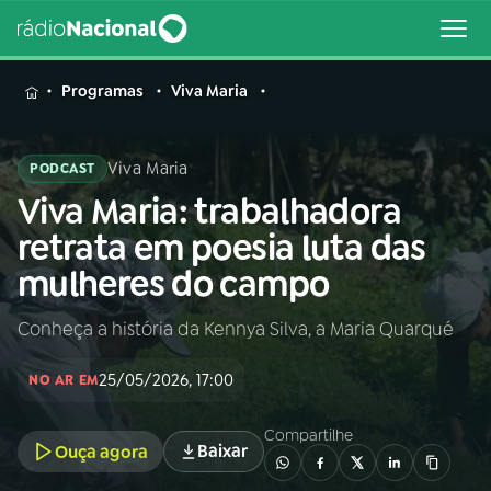
MENU
Programas
Viva Maria
Viva Maria
PODCAST
Viva Maria: trabalhadora
Buscar
na
retrata em poesia luta das
Rádio
Buscar
mulheres do campo
Nacional
Conheça a história da Kennya Silva, a Maria Quarqué
AO VIVO
25/05/2026, 17:00
NO AR EM
01
INÍCIO
Compartilhe
Baixar
Ouça agora
02
A RÁDIO