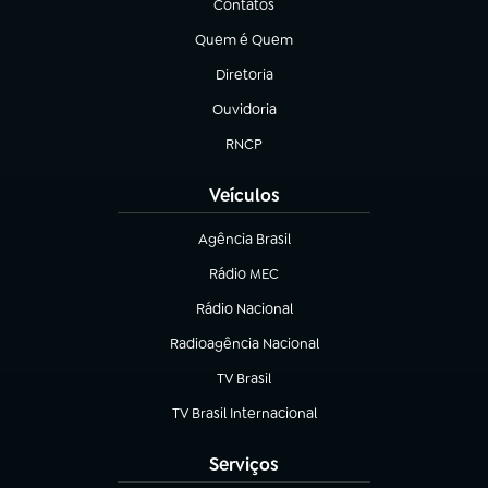
Contatos
(abre em nova aba)
Quem é Quem
(abre em nova aba)
Diretoria
(abre em nova aba)
Ouvidoria
(abre em nova aba)
RNCP
(abre em nova aba)
Veículos
Agência Brasil
(abre em nova aba)
Rádio MEC
(abre em nova aba)
Rádio Nacional
Radioagência Nacional
(abre em nova aba)
TV Brasil
(abre em nova aba)
TV Brasil Internacional
(abre em nova aba)
Serviços