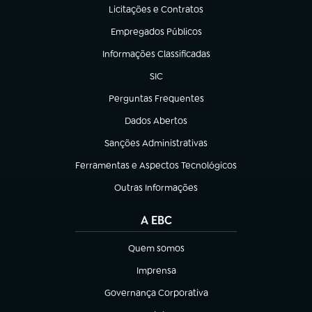
Licitações e Contratos
(abre em nova aba)
Empregados Públicos
(abre em nova aba)
Informações Classificadas
(abre em nova aba)
SIC
(abre em nova aba)
Perguntas Frequentes
(abre em nova aba)
Dados Abertos
(abre em nova aba)
Sanções Administrativas
(abre em nova aba)
Ferramentas e Aspectos Tecnológicos
(abre em nova aba)
Outras Informações
(abre em nova aba)
A EBC
Quem somos
(abre em nova aba)
Imprensa
(abre em nova aba)
Governança Corporativa
(abre em nova aba)