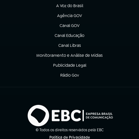
A Voz do Brasil
(abre em nova aba)
Agência GOV
(abre em nova aba)
Canal GOV
(abre em nova aba)
Canal Educação
(abre em nova aba)
Canal Libras
(abre em nova aba)
Monitoramento e Análise de Mídias
(abre em nova aba)
Publicidade Legal
(abre em nova aba)
Rádio Gov
(abre em nova aba)
© Todos os direitos reservados pela EBC
Política de Privacidade