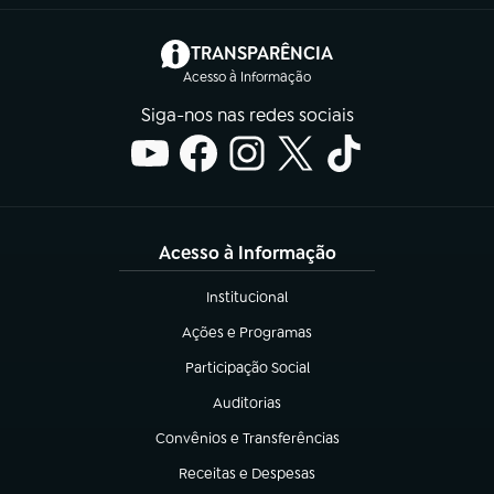
(abre em nova aba)
TRANSPARÊNCIA
Acesso à Informação
Siga-nos nas redes sociais
Acesso à Informação
Institucional
(abre em nova aba)
Ações e Programas
(abre em nova aba)
Participação Social
(abre em nova aba)
Auditorias
(abre em nova aba)
Convênios e Transferências
(abre em nova aba)
Receitas e Despesas
(abre em nova aba)