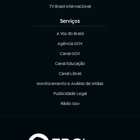
TV Brasil Internacional
(abre em nova aba)
Serviços
A Voz do Brasil
(abre em nova aba)
Agência GOV
(abre em nova aba)
Canal GOV
(abre em nova aba)
Canal Educação
(abre em nova aba)
Canal Libras
(abre em nova aba)
Monitoramento e Análise de Mídias
(abre em nova aba)
Publicidade Legal
(abre em nova aba)
Rádio Gov
(abre em nova aba)