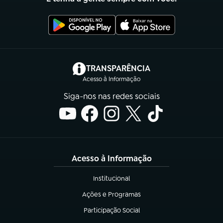
(abre em nova aba)
TRANSPARÊNCIA
Acesso à Informação
Siga-nos nas redes sociais
Acesso à Informação
Institucional
(abre em nova aba)
Ações e Programas
(abre em nova aba)
Participação Social
(abre em nova aba)