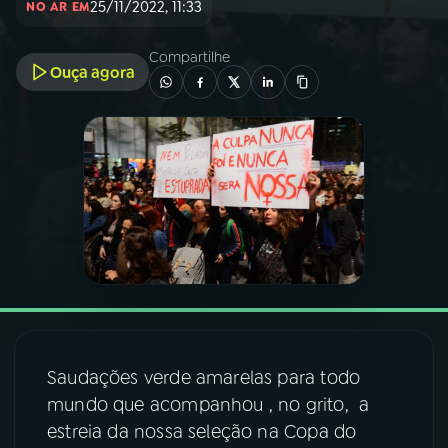
25/11/2022, 11:33
NO AR EM
03
PROGRAMAÇÃO
Compartilhe
Ouça agora
04
PROGRAMAS
05
PODCASTS
06
VIDEOCASTS
07
ÚLTIMAS
Saudações verde amarelas para todo
08
FESTIVAL DE MÚSICA
mundo que acompanhou , no grito, a
estreia da nossa seleção na Copa do
ACOMPANHE A RÁDIO NACIONAL