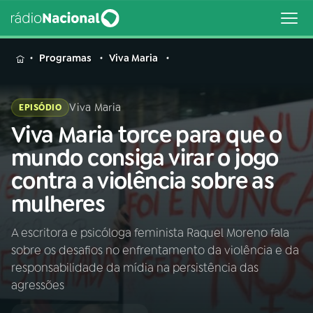
MENU
Programas
Viva Maria
Viva Maria
EPISÓDIO
Viva Maria torce para que o
Buscar
na
mundo consiga virar o jogo
Rádio
Buscar
contra a violência sobre as
Nacional
mulheres
AO VIVO
A escritora e psicóloga feminista Raquel Moreno fala
sobre os desafios no enfrentamento da violência e da
01
INÍCIO
responsabilidade da mídia na persistência das
agressões
02
A RÁDIO