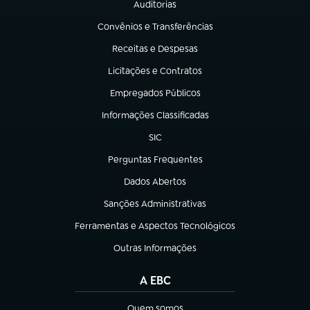
Auditorias
(abre em nova aba)
Convênios e Transferências
(abre em nova aba)
Receitas e Despesas
(abre em nova aba)
Licitações e Contratos
(abre em nova aba)
Empregados Públicos
(abre em nova aba)
Informações Classificadas
(abre em nova aba)
SIC
(abre em nova aba)
Perguntas Frequentes
(abre em nova aba)
Dados Abertos
(abre em nova aba)
Sanções Administrativas
(abre em nova aba)
Ferramentas e Aspectos Tecnológicos
(abre em nova aba)
Outras Informações
(abre em nova aba)
A EBC
Quem somos