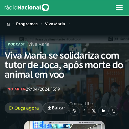
MENU
Programas
Viva Maria
Viva Maria
PODCAST
Viva Maria se solidariza com
Buscar
na
tutor de Joca, após morte do
Rádio
Buscar
animal em voo
Nacional
AO VIVO
29/04/2024, 15:19
NO AR EM
Compartilhe
01
INÍCIO
Baixar
Ouça agora
02
A RÁDIO