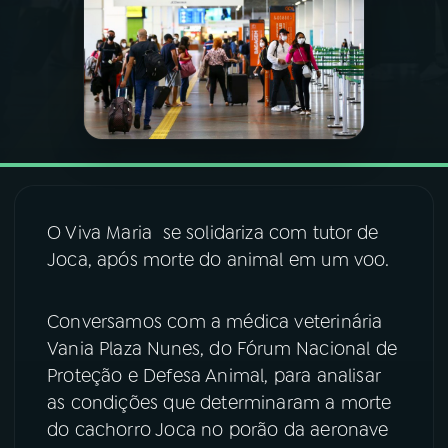
03
PROGRAMAÇÃO
04
PROGRAMAS
05
PODCASTS
O Viva Maria se solidariza com tutor de
06
VIDEOCASTS
Joca, após morte do animal em um voo.
07
ÚLTIMAS
Conversamos com a médica veterinária
Vania Plaza Nunes, do Fórum Nacional de
Proteção e Defesa Animal, para analisar
08
FESTIVAL DE MÚSICA
as condições que determinaram a morte
do cachorro Joca no porão da aeronave
ACOMPANHE A RÁDIO NACIONAL