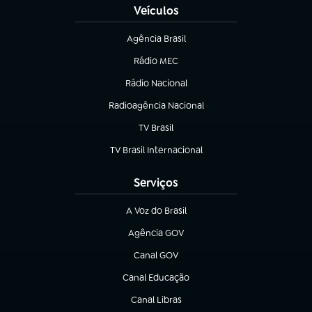
Veículos
Agência Brasil
(abre em nova aba)
Rádio MEC
(abre em nova aba)
Rádio Nacional
Radioagência Nacional
(abre em nova aba)
TV Brasil
(abre em nova aba)
TV Brasil Internacional
(abre em nova aba)
Serviços
A Voz do Brasil
(abre em nova aba)
Agência GOV
(abre em nova aba)
Canal GOV
(abre em nova aba)
Canal Educação
(abre em nova aba)
Canal Libras
(abre em nova aba)