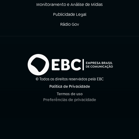
Monitoramento e Análise de Mídias
(abre em nova aba)
Publicidade Legal
(abre em nova aba)
Rádio Gov
(abre em nova aba)
© Todos os direitos reservados pela EBC
Política de Privacidade
(abre em nova aba)
Termos de uso
(abre em nova aba)
Preferências de privacidade