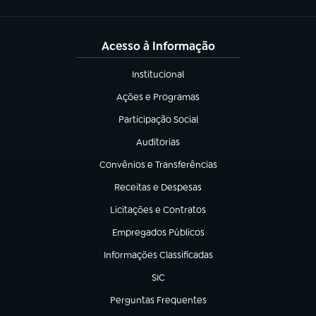
Acesso à Informação
Institucional
(abre em nova aba)
Ações e Programas
(abre em nova aba)
Participação Social
(abre em nova aba)
Auditorias
(abre em nova aba)
Convênios e Transferências
(abre em nova aba)
Receitas e Despesas
(abre em nova aba)
Licitações e Contratos
(abre em nova aba)
Empregados Públicos
(abre em nova aba)
Informações Classificadas
(abre em nova aba)
SIC
(abre em nova aba)
Perguntas Frequentes
(abre em nova aba)