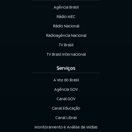
Agência Brasil
(abre em nova aba)
Rádio MEC
(abre em nova aba)
Rádio Nacional
Radioagência Nacional
(abre em nova aba)
TV Brasil
(abre em nova aba)
TV Brasil Internacional
(abre em nova aba)
Serviços
A Voz do Brasil
(abre em nova aba)
Agência GOV
(abre em nova aba)
Canal GOV
(abre em nova aba)
Canal Educação
(abre em nova aba)
Canal Libras
(abre em nova aba)
Monitoramento e Análise de Mídias
(abre em nova aba)