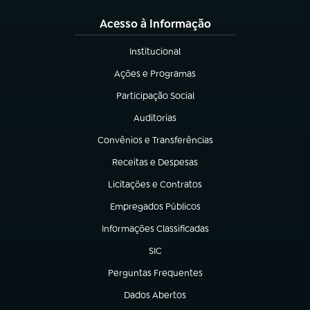
Acesso à Informação
Institucional
(abre em nova aba)
Ações e Programas
(abre em nova aba)
Participação Social
(abre em nova aba)
Auditorias
(abre em nova aba)
Convênios e Transferências
(abre em nova aba)
Receitas e Despesas
(abre em nova aba)
Licitações e Contratos
(abre em nova aba)
Empregados Públicos
(abre em nova aba)
Informações Classificadas
(abre em nova aba)
SIC
(abre em nova aba)
Perguntas Frequentes
(abre em nova aba)
Dados Abertos
(abre em nova aba)