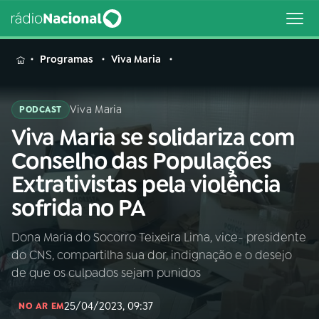
MENU
Programas
Viva Maria
Viva Maria
PODCAST
Viva Maria se solidariza com
Buscar
na
Conselho das Populações
Rádio
Buscar
Extrativistas pela violência
Nacional
sofrida no PA
AO VIVO
Dona Maria do Socorro Teixeira Lima, vice- presidente
do CNS, compartilha sua dor, indignação e o desejo
01
INÍCIO
de que os culpados sejam punidos
25/04/2023, 09:37
02
A RÁDIO
NO AR EM