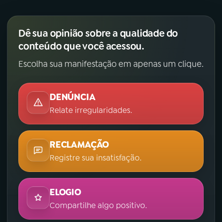
YouTube
Facebook
Dê sua opinião sobre a qualidade do
Instagram
X
conteúdo que você acessou.
Escolha sua manifestação em apenas um clique.
TikTok
DENÚNCIA
Relate irregularidades.
RECLAMAÇÃO
Registre sua insatisfação.
ELOGIO
Compartilhe algo positivo.