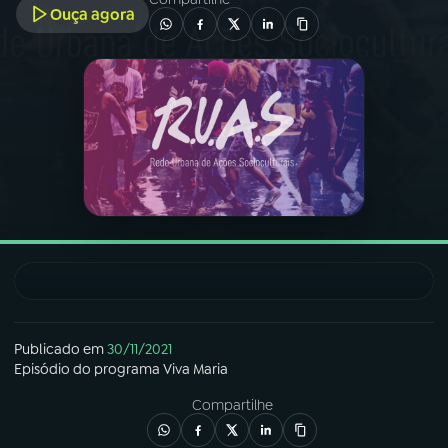
Ouça agora
03
PROGRAMAÇÃO
04
PROGRAMAS
05
PODCASTS
06
VIDEOCASTS
07
ÚLTIMAS
Publicado em
30/11/2021
Episódio
do programa
Viva Maria
08
FESTIVAL DE MÚSICA
Compartilhe
ACOMPANHE A RÁDIO NACIONAL