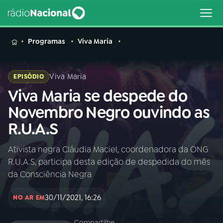
MENU
Programas
Viva Maria
Viva Maria
EPISÓDIO
Viva Maria se despede do
Buscar
na
Novembro Negro ouvindo as
Rádio
Buscar
R.U.A.S
Nacional
Ativista negra Cláudia Maciel, coordenadora da ONG
AO VIVO
R.U.A.S, participa desta edição de despedida do mês
da Consciência Negra
01
INÍCIO
30/11/2021, 16:26
NO AR EM
02
A RÁDIO
Compartilhe