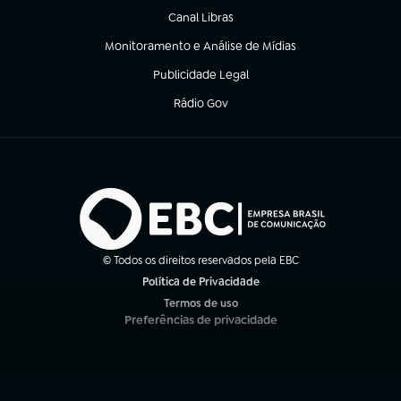
Canal Libras
(abre em nova aba)
Monitoramento e Análise de Mídias
(abre em nova aba)
Publicidade Legal
(abre em nova aba)
Rádio Gov
(abre em nova aba)
© Todos os direitos reservados pela EBC
Política de Privacidade
(abre em nova aba)
Termos de uso
(abre em nova aba)
Preferências de privacidade