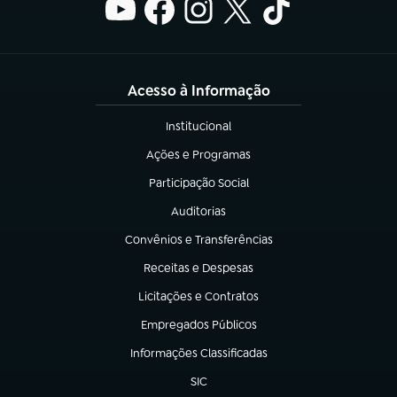
Acesso à Informação
Institucional
(abre em nova aba)
Ações e Programas
(abre em nova aba)
Participação Social
(abre em nova aba)
Auditorias
(abre em nova aba)
Convênios e Transferências
(abre em nova aba)
Receitas e Despesas
(abre em nova aba)
Licitações e Contratos
(abre em nova aba)
Empregados Públicos
(abre em nova aba)
Informações Classificadas
(abre em nova aba)
SIC
(abre em nova aba)