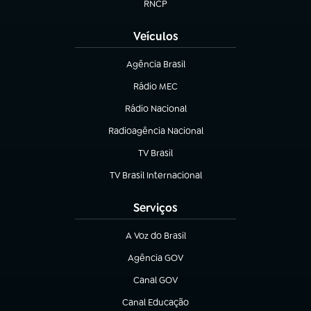
RNCP
(abre em nova aba)
Veículos
Agência Brasil
(abre em nova aba)
Rádio MEC
(abre em nova aba)
Rádio Nacional
Radioagência Nacional
(abre em nova aba)
TV Brasil
(abre em nova aba)
TV Brasil Internacional
(abre em nova aba)
Serviços
A Voz do Brasil
(abre em nova aba)
Agência GOV
(abre em nova aba)
Canal GOV
(abre em nova aba)
Canal Educação
(abre em nova aba)