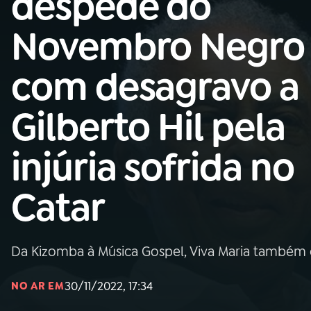
despede do
Nacional
Novembro Negro
01
INÍCIO
com desagravo a
02
A RÁDIO
Gilberto Hil pela
03
PROGRAMAÇÃO
injúria sofrida no
04
PROGRAMAS
Catar
05
PODCASTS
Da Kizomba à Música Gospel, Viva Maria também
06
VIDEOCASTS
30/11/2022, 17:34
NO AR EM