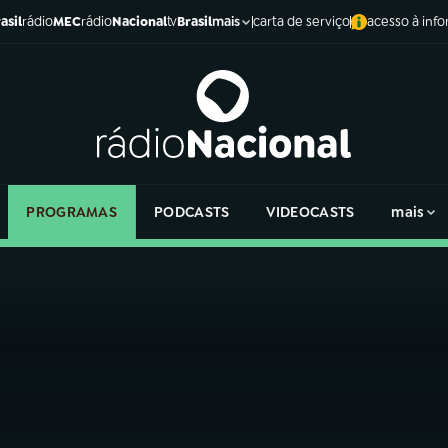
asil
rádio
MEC
rádio
Nacional
tv
Brasil
carta de serviço
acesso à inf
mais
PROGRAMAS
PODCASTS
VIDEOCASTS
mais