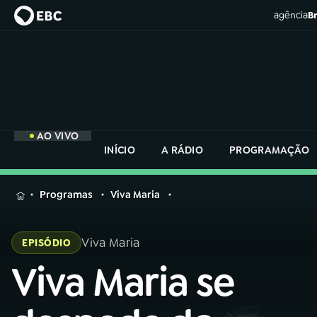
agência
Br
AO VIVO
INÍCIO
A RÁDIO
PROGRAMAÇÃO
MENU
Programas
Viva Maria
Buscar
na
Viva Maria
EPISÓDIO
Rádio
Buscar
Nacional
Viva Maria se
Buscar
na
Rádio
AO VIVO