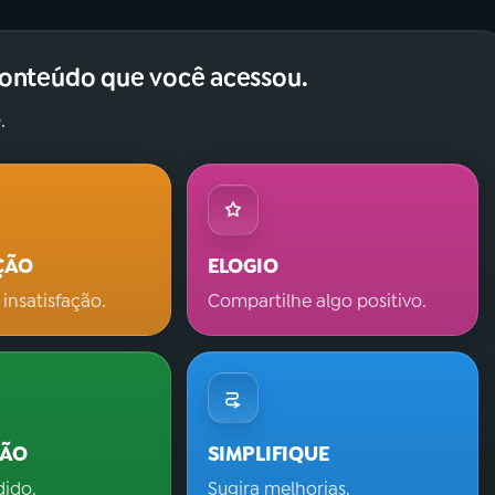
conteúdo que você acessou.
.
ÇÃO
ELOGIO
 insatisfação.
Compartilhe algo positivo.
ÇÃO
SIMPLIFIQUE
dido.
Sugira melhorias.