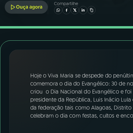
07
ÚLTIMAS
Compartilhe
Ouça agora
08
FESTIVAL DE MÚSICA
ACOMPANHE A RÁDIO NACIONAL
YouTube
Facebook
Instagram
X
Hoje o Viva Maria se despede do penúlt
TikTok
comemora o dia do Evangélico: 30 de nov
criou o Dia Nacional do Evangélico e fo
presidente da República, Luis Inácio Lula 
da federação tais como Alagoas, Distrit
celebram o dia com festas, cultos e enc