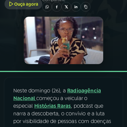
Ouça agora
03
PROGRAMAÇÃO
04
PROGRAMAS
05
PODCASTS
06
VIDEOCASTS
07
ÚLTIMAS
Neste domingo (26), a
Radioagência
Nacional
começou a veicular o
especial
Histórias Raras
, podcast que
08
FESTIVAL DE MÚSICA
narra a descoberta, o convívio e a luta
por visibilidade de pessoas com doenças
ACOMPANHE A RÁDIO NACIONAL