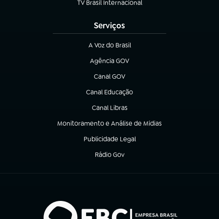
TV Brasil Internacional
(abre em nova aba)
Serviços
A Voz do Brasil
(abre em nova aba)
Agência GOV
(abre em nova aba)
Canal GOV
(abre em nova aba)
Canal Educação
(abre em nova aba)
Canal Libras
(abre em nova aba)
Monitoramento e Análise de Mídias
(abre em nova aba)
Publicidade Legal
(abre em nova aba)
Rádio Gov
(abre em nova aba)