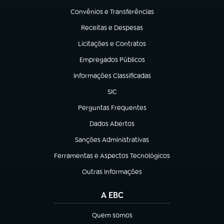
Convênios e Transferências
(abre em nova aba)
Receitas e Despesas
(abre em nova aba)
Licitações e Contratos
(abre em nova aba)
Empregados Públicos
(abre em nova aba)
Informações Classificadas
(abre em nova aba)
SIC
(abre em nova aba)
Perguntas Frequentes
(abre em nova aba)
Dados Abertos
(abre em nova aba)
Sanções Administrativas
(abre em nova aba)
Ferramentas e Aspectos Tecnológicos
(abre em nova aba)
Outras Informações
(abre em nova aba)
A EBC
Quem somos
(abre em nova aba)