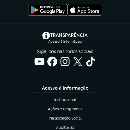
(abre em nova aba)
TRANSPARÊNCIA
Acesso à Informação
Siga-nos nas redes sociais
Acesso à Informação
Institucional
(abre em nova aba)
Ações e Programas
(abre em nova aba)
Participação Social
(abre em nova aba)
Auditorias
(abre em nova aba)