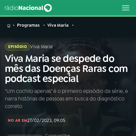
MENU
Programas
Viva Maria
Viva Maria
EPISÓDIO
Viva Maria se despede do
Buscar
na
mês das Doenças Raras com
Rádio
Buscar
podcast especial
Nacional
"Um cochilo apenas" é o primeiro episódio da série, e
AO VIVO
narra histórias de pessoas em busca do diagnóstico
correto
01
INÍCIO
27/02/2023, 09:05
NO AR EM
02
A RÁDIO
Compartilhe