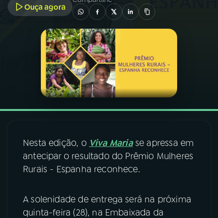
Ouça agora
03
PROGRAMAÇÃO
04
PROGRAMAS
05
PODCASTS
06
VIDEOCASTS
Nesta edição, o
Viva Maria
se apressa em
07
ÚLTIMAS
antecipar o resultado do Prêmio Mulheres
Rurais - Espanha reconhece.
08
FESTIVAL DE MÚSICA
A solenidade de entrega será na próxima
quinta-feira (28), na Embaixada da
ACOMPANHE A RÁDIO NACIONAL