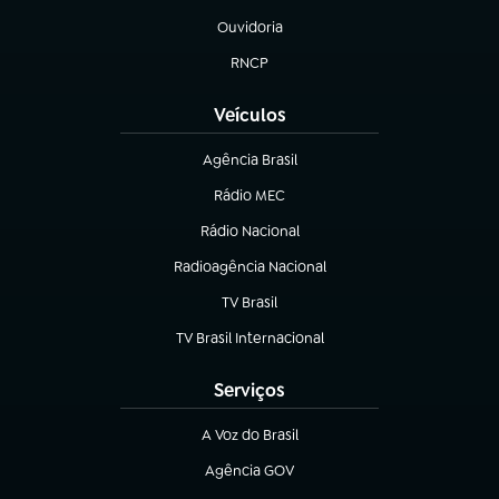
Ouvidoria
(abre em nova aba)
RNCP
(abre em nova aba)
Veículos
Agência Brasil
(abre em nova aba)
Rádio MEC
(abre em nova aba)
Rádio Nacional
Radioagência Nacional
(abre em nova aba)
TV Brasil
(abre em nova aba)
TV Brasil Internacional
(abre em nova aba)
Serviços
A Voz do Brasil
(abre em nova aba)
Agência GOV
(abre em nova aba)