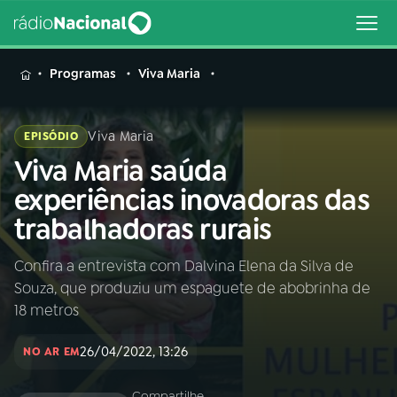
MENU
Programas
Viva Maria
Viva Maria
EPISÓDIO
Viva Maria saúda
Buscar
na
experiências inovadoras das
Rádio
Buscar
trabalhadoras rurais
Nacional
Confira a entrevista com Dalvina Elena da Silva de
AO VIVO
Souza, que produziu um espaguete de abobrinha de
18 metros
01
INÍCIO
26/04/2022, 13:26
NO AR EM
02
A RÁDIO
Compartilhe