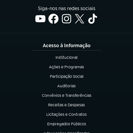
Siga-nos nas redes sociais
Acesso à Informação
Institucional
(abre em nova aba)
Ações e Programas
(abre em nova aba)
Participação Social
(abre em nova aba)
Auditorias
(abre em nova aba)
Convênios e Transferências
(abre em nova aba)
Receitas e Despesas
(abre em nova aba)
Licitações e Contratos
(abre em nova aba)
Empregados Públicos
(abre em nova aba)