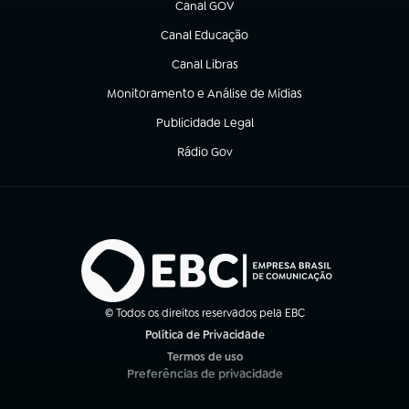
Canal GOV
(abre em nova aba)
Canal Educação
(abre em nova aba)
Canal Libras
(abre em nova aba)
Monitoramento e Análise de Mídias
(abre em nova aba)
Publicidade Legal
(abre em nova aba)
Rádio Gov
(abre em nova aba)
© Todos os direitos reservados pela EBC
Política de Privacidade
(abre em nova aba)
Termos de uso
(abre em nova aba)
Preferências de privacidade