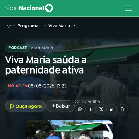
MENU
Programas
Viva Maria
Viva Maria
PODCAST
Viva Maria saúda a
Buscar
na
paternidade ativa
Rádio
Buscar
Nacional
08/08/2025, 13:23
NO AR EM
AO VIVO
Compartilhe
Baixar
Ouça agora
01
INÍCIO
02
A RÁDIO