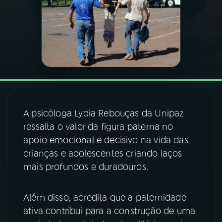
03
PROGRAMAÇÃO
04
PROGRAMAS
05
PODCASTS
A psicóloga Lydia Rebouças da Unipaz
06
VIDEOCASTS
ressalta o valor da figura paterna no
apoio emocional e decisivo na vida das
crianças e adolescentes criando laços
07
ÚLTIMAS
mais profundos e duradouros.
08
FESTIVAL DE MÚSICA
Além disso, acredita que a paternidade
ativa contribui para a construção de uma
ACOMPANHE A RÁDIO NACIONAL