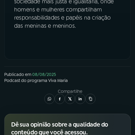
sociedade mais justa e igualitária, onde
homens e mulheres compartilham
YouTube
Facebook
responsabilidades e papéis na criação
das meninas e meninos.
Instagram
X
TikTok
Publicado em
08/08/2025
Podcast
do programa
Viva Maria
Compartilhe
Dê sua opinião sobre a qualidade do
conteúdo que você acessou.