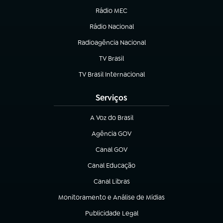
Rádio MEC
(abre em nova aba)
Rádio Nacional
Radioagência Nacional
(abre em nova aba)
TV Brasil
(abre em nova aba)
TV Brasil Internacional
(abre em nova aba)
Serviços
A Voz do Brasil
(abre em nova aba)
Agência GOV
(abre em nova aba)
Canal GOV
(abre em nova aba)
Canal Educação
(abre em nova aba)
Canal Libras
(abre em nova aba)
Monitoramento e Análise de Mídias
(abre em nova aba)
Publicidade Legal
(abre em nova aba)