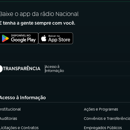
Baixe o app da rádio Nacional
E tenha a gente sempre com você.
Acesso à
TRANSPARÊNCIA
abre em nova aba)
Informação
Acesso à Informação
Institucional
Ações e Programas
(abre em nova aba)
(abre em nova aba)
Auditorias
Convênios e Transferênci
(abre em nova aba)
(abre em nova aba)
Licitações e Contratos
Empregados Públicos
(abre em nova aba)
(abre em nova aba)