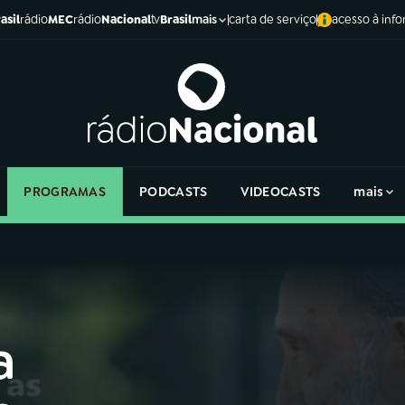
asil
rádio
MEC
rádio
Nacional
tv
Brasil
carta de serviço
acesso à inf
mais
PROGRAMAS
PODCASTS
VIDEOCASTS
mais
a