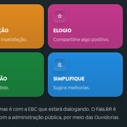
ÇÃO
ELOGIO
 insatisfação.
Compartilhe algo positivo.
ÇÃO
SIMPLIFIQUE
dido.
Sugira melhorias.
 mas é com a EBC que estará dialogando. O Fala.BR é
m a administração pública, por meio das Ouvidorias.