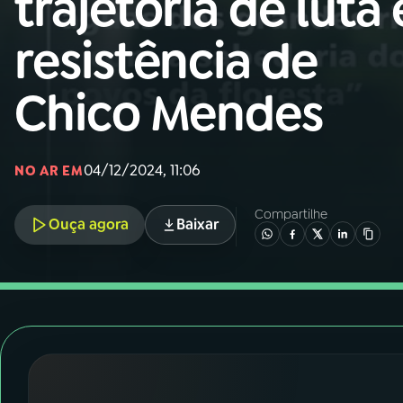
trajetória de luta 
Nacional
resistência de
01
INÍCIO
Chico Mendes
02
A RÁDIO
04/12/2024, 11:06
03
PROGRAMAÇÃO
NO AR EM
Compartilhe
Ouça agora
Baixar
04
PROGRAMAS
05
PODCASTS
06
VIDEOCASTS