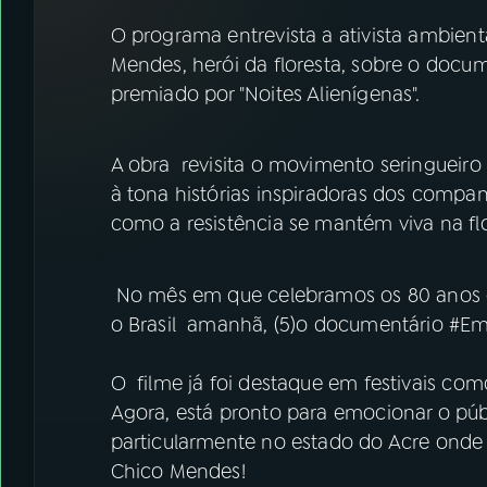
07
ÚLTIMAS
O programa entrevista a ativista ambient
Mendes, herói da floresta, sobre o docum
08
FESTIVAL DE MÚSICA
premiado por "Noites Alienígenas".
ACOMPANHE A RÁDIO NACIONAL
A obra revisita o movimento seringueiro
à tona histórias inspiradoras dos compa
YouTube
Facebook
como a resistência se mantém viva na flo
Instagram
X
No mês em que celebramos os 80 anos 
TikTok
o Brasil amanhã, (5)o documentário #Em
O filme já foi destaque em festivais com
Agora, está pronto para emocionar o púb
particularmente no estado do Acre onde
Chico Mendes!