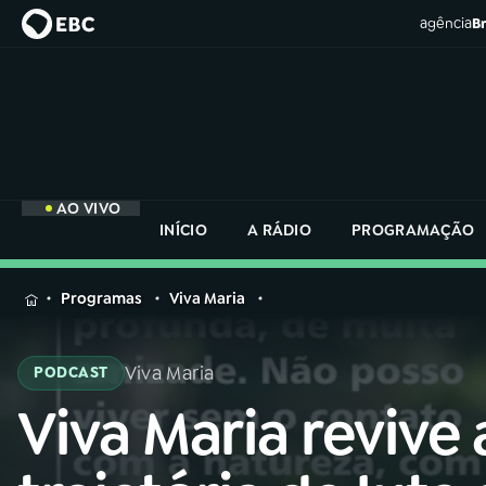
agência
Br
AO VIVO
INÍCIO
A RÁDIO
PROGRAMAÇÃO
MENU
Programas
Viva Maria
Buscar
na
Viva Maria
PODCAST
Rádio
Buscar
Nacional
Viva Maria revive 
Buscar
na
Rádio
AO VIVO