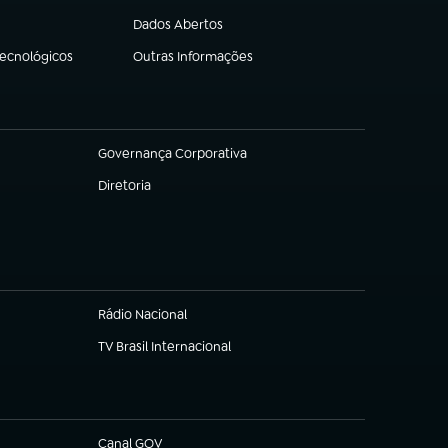
Dados Abertos
(abre em nova aba)
Tecnológicos
Outras Informações
(abre em nova aba)
Governança Corporativa
(abre em nova aba)
Diretoria
(abre em nova aba)
Rádio Nacional
TV Brasil Internacional
(abre em nova aba)
Canal GOV