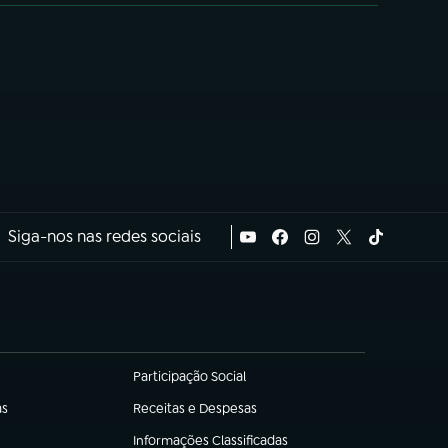
Siga-nos nas redes sociais
Participação Social
(abre em nova aba)
as
Receitas e Despesas
(abre em nova aba)
Informações Classificadas
(abre em nova aba)