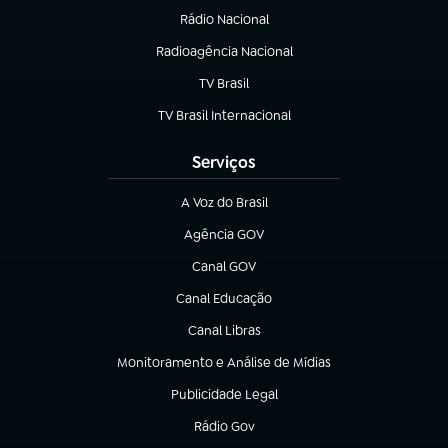
Rádio Nacional
Radioagência Nacional
(abre em nova aba)
TV Brasil
(abre em nova aba)
TV Brasil Internacional
(abre em nova aba)
Serviços
A Voz do Brasil
(abre em nova aba)
Agência GOV
(abre em nova aba)
Canal GOV
(abre em nova aba)
Canal Educação
(abre em nova aba)
Canal Libras
(abre em nova aba)
Monitoramento e Análise de Mídias
(abre em nova aba)
Publicidade Legal
(abre em nova aba)
Rádio Gov
(abre em nova aba)