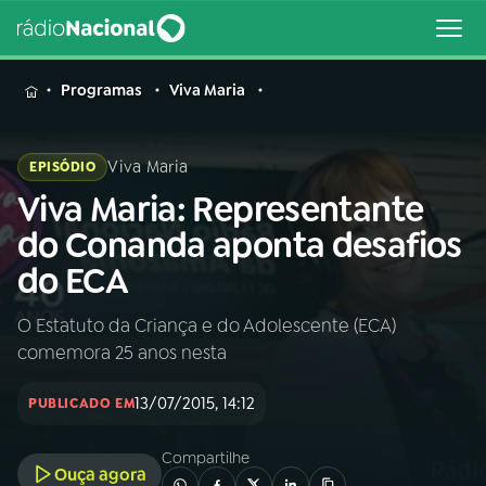
MENU
Programas
Viva Maria
Viva Maria
EPISÓDIO
Viva Maria: Representante
Buscar
na
do Conanda aponta desafios
Rádio
Buscar
do ECA
Nacional
O Estatuto da Criança e do Adolescente (ECA)
AO VIVO
comemora 25 anos nesta
01
INÍCIO
13/07/2015, 14:12
PUBLICADO EM
Compartilhe
02
A RÁDIO
Ouça agora