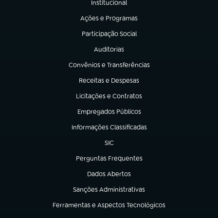
Institucional
(abre em nova aba)
Ações e Programas
(abre em nova aba)
Participação Social
(abre em nova aba)
Auditorias
(abre em nova aba)
Convênios e Transferências
(abre em nova aba)
Receitas e Despesas
(abre em nova aba)
Licitações e Contratos
(abre em nova aba)
Empregados Públicos
(abre em nova aba)
Informações Classificadas
(abre em nova aba)
SIC
(abre em nova aba)
Perguntas Frequentes
(abre em nova aba)
Dados Abertos
(abre em nova aba)
Sanções Administrativas
(abre em nova aba)
Ferramentas e Aspectos Tecnológicos
(abre em nova aba)