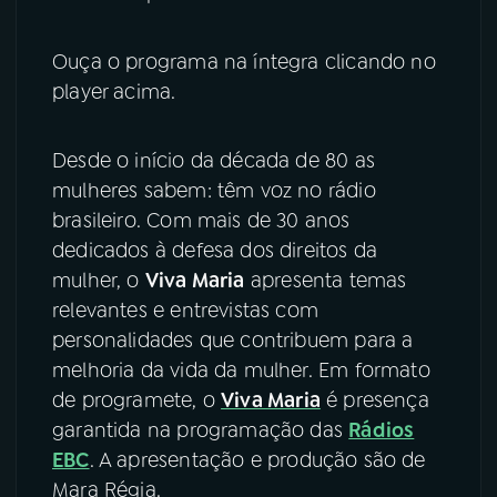
YouTube
Facebook
Ouça o programa na íntegra clicando no
player acima.
Instagram
X
TikTok
Desde o início da década de 80 as
mulheres sabem: têm voz no rádio
brasileiro. Com mais de 30 anos
dedicados à defesa dos direitos da
mulher, o
Viva Maria
apresenta temas
relevantes e entrevistas com
personalidades que contribuem para a
melhoria da vida da mulher. Em formato
de programete, o
Viva Maria
é presença
garantida na programação das
Rádios
EBC
. A apresentação e produção são de
Mara Régia.