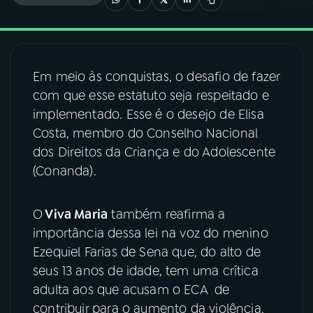
03
PROGRAMAÇÃO
Em meio às conquistas, o desafio de fazer
04
PROGRAMAS
com que esse estatuto seja respeitado e
implementado. Esse é o desejo de Elisa
05
PODCASTS
Costa, membro do Conselho Nacional
dos Direitos da Criança e do Adolescente
(Conanda).
06
VIDEOCASTS
O
Viva Maria
também reafirma a
07
ÚLTIMAS
importância dessa lei na voz do menino
Ezequiel Farias de Sena que, do alto de
08
FESTIVAL DE MÚSICA
seus 13 anos de idade, tem uma crítica
adulta aos que acusam o ECA de
contribuir para o aumento da violência.
ACOMPANHE A RÁDIO NACIONAL