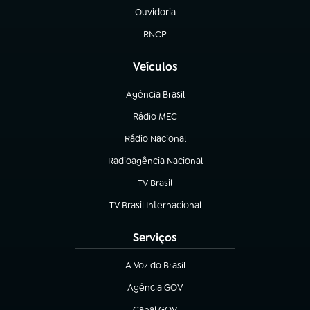
Ouvidoria
(abre em nova aba)
RNCP
(abre em nova aba)
Veículos
Agência Brasil
(abre em nova aba)
Rádio MEC
(abre em nova aba)
Rádio Nacional
Radioagência Nacional
(abre em nova aba)
TV Brasil
(abre em nova aba)
TV Brasil Internacional
(abre em nova aba)
Serviços
A Voz do Brasil
(abre em nova aba)
Agência GOV
(abre em nova aba)
Canal GOV