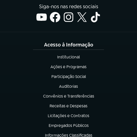
Siga-nos nas redes sociais
Acesso à Informação
Institucional
(abre em nova aba)
Ações e Programas
(abre em nova aba)
Participação Social
(abre em nova aba)
Auditorias
(abre em nova aba)
Convênios e Transferências
(abre em nova aba)
Receitas e Despesas
(abre em nova aba)
Licitações e Contratos
(abre em nova aba)
Empregados Públicos
(abre em nova aba)
Informações Classificadas