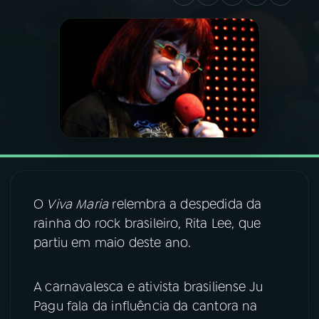
03
PROGRAMAÇÃO
04
PROGRAMAS
05
PODCASTS
06
VIDEOCASTS
O
Viva Maria
relembra a despedida da
rainha do rock brasileiro, Rita Lee, que
07
ÚLTIMAS
partiu em maio deste ano.
08
FESTIVAL DE MÚSICA
A carnavalesca e ativista brasiliense Ju
Pagu fala da influência da cantora na
ACOMPANHE A RÁDIO NACIONAL