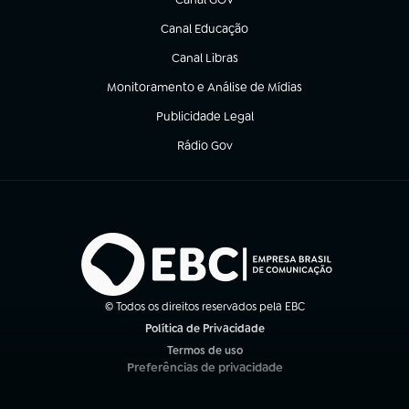
(abre em nova aba)
Canal Educação
(abre em nova aba)
Canal Libras
(abre em nova aba)
Monitoramento e Análise de Mídias
(abre em nova aba)
Publicidade Legal
(abre em nova aba)
Rádio Gov
(abre em nova aba)
© Todos os direitos reservados pela EBC
Política de Privacidade
(abre em nova aba)
Termos de uso
(abre em nova aba)
Preferências de privacidade