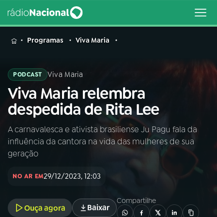
MENU
Programas
Viva Maria
Viva Maria
PODCAST
Viva Maria relembra
Buscar
na
despedida de Rita Lee
Rádio
Buscar
Nacional
A carnavalesca e ativista brasiliense Ju Pagu fala da
influência da cantora na vida das mulheres de sua
AO VIVO
geração
29/12/2023, 12:03
01
INÍCIO
NO AR EM
Compartilhe
Baixar
Ouça agora
02
A RÁDIO