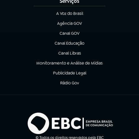
Serviços
A Voz do Brasil
(abre em nova aba)
Agência GOV
(abre em nova aba)
Canal GOV
(abre em nova aba)
Canal Educação
(abre em nova aba)
Canal Libras
(abre em nova aba)
Monitoramento e Análise de Mídias
(abre em nova aba)
Publicidade Legal
(abre em nova aba)
Rádio Gov
(abre em nova aba)
© Todos os direitos reservados pela EBC