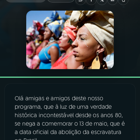
03
PROGRAMAÇÃO
04
PROGRAMAS
05
PODCASTS
06
VIDEOCASTS
Olá amigas e amigos deste nosso
07
ÚLTIMAS
programa, que à luz de uma verdade
histórica incontestável desde os anos 80,
08
FESTIVAL DE MÚSICA
se nega a comemorar o 13 de maio, que é
a data oficial da abolição da escravatura
ACOMPANHE A RÁDIO NACIONAL