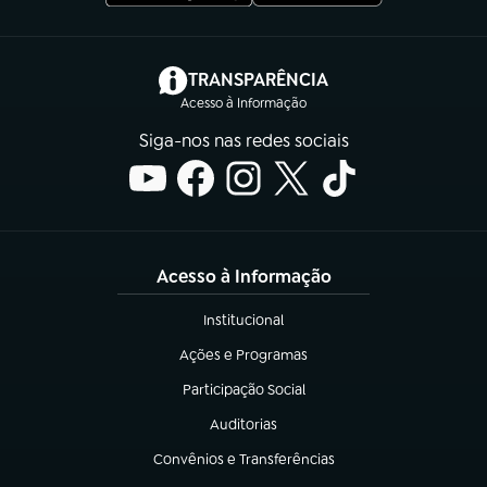
(abre em nova aba)
TRANSPARÊNCIA
Acesso à Informação
Siga-nos nas redes sociais
Acesso à Informação
Institucional
(abre em nova aba)
Ações e Programas
(abre em nova aba)
Participação Social
(abre em nova aba)
Auditorias
(abre em nova aba)
Convênios e Transferências
(abre em nova aba)