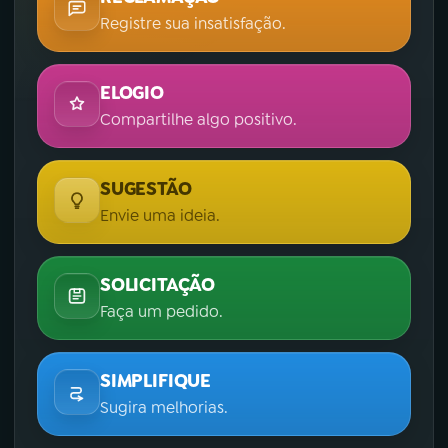
Registre sua insatisfação.
ELOGIO
Compartilhe algo positivo.
SUGESTÃO
Envie uma ideia.
SOLICITAÇÃO
Faça um pedido.
SIMPLIFIQUE
Sugira melhorias.