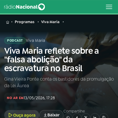
MENU
Programas
Viva Maria
Viva Maria
PODCAST
Viva Maria reflete sobre a
Buscar
na
"falsa abolição" da
Rádio
Buscar
escravatura no Brasil
Nacional
Gina Vieira Ponte conta os bastidores da promulgação
AO VIVO
da Lei Áurea
01
INÍCIO
13/05/2026, 17:28
NO AR EM
Compartilhe
02
A RÁDIO
Baixar
Ouça agora