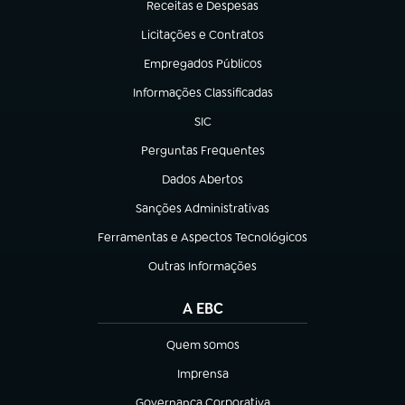
Receitas e Despesas
(abre em nova aba)
Licitações e Contratos
(abre em nova aba)
Empregados Públicos
(abre em nova aba)
Informações Classificadas
(abre em nova aba)
SIC
(abre em nova aba)
Perguntas Frequentes
(abre em nova aba)
Dados Abertos
(abre em nova aba)
Sanções Administrativas
(abre em nova aba)
Ferramentas e Aspectos Tecnológicos
(abre em nova aba)
Outras Informações
(abre em nova aba)
A EBC
Quem somos
(abre em nova aba)
Imprensa
(abre em nova aba)
Governança Corporativa