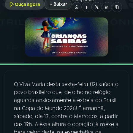
Baixar
Ouça agora
03
PROGRAMAÇÃO
04
PROGRAMAS
05
PODCASTS
06
VIDEOCASTS
O Viva Maria desta sexta-feira (12) saúda o
povo brasileiro que, de olho no relógio,
07
ÚLTIMAS
aguarda ansiosamente a estreia do Brasil
na Copa do Mundo 2026! É amanhã,
08
FESTIVAL DE MÚSICA
sábado, dia 13, contra o Marrocos, a partir
das 19h. A essa altura o coração já mexe a
ACOMPANHE A RÁDIO NACIONAL
toda velocidade, na expectativa da