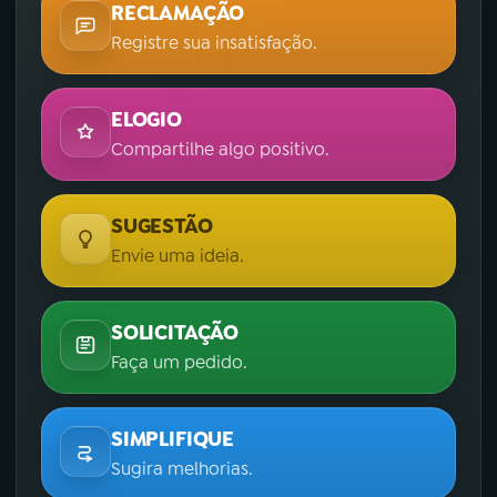
RECLAMAÇÃO
Registre sua insatisfação.
ELOGIO
Compartilhe algo positivo.
SUGESTÃO
Envie uma ideia.
SOLICITAÇÃO
Faça um pedido.
SIMPLIFIQUE
Sugira melhorias.