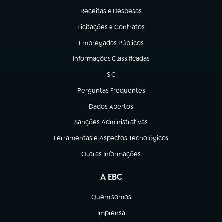
Receitas e Despesas
(abre em nova aba)
Licitações e Contratos
(abre em nova aba)
Empregados Públicos
(abre em nova aba)
Informações Classificadas
(abre em nova aba)
SIC
(abre em nova aba)
Perguntas Frequentes
(abre em nova aba)
Dados Abertos
(abre em nova aba)
Sanções Administrativas
(abre em nova aba)
Ferramentas e Aspectos Tecnológicos
(abre em nova aba)
Outras Informações
(abre em nova aba)
A EBC
Quem somos
(abre em nova aba)
Imprensa
(abre em nova aba)