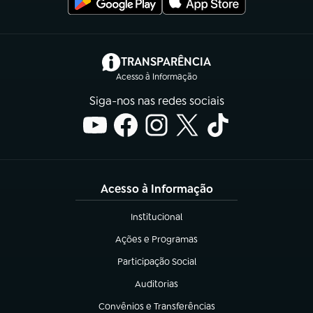
(abre em nova aba)
TRANSPARÊNCIA
Acesso à Informação
Siga-nos nas redes sociais
Acesso à Informação
Institucional
(abre em nova aba)
Ações e Programas
(abre em nova aba)
Participação Social
(abre em nova aba)
Auditorias
(abre em nova aba)
Convênios e Transferências
(abre em nova aba)