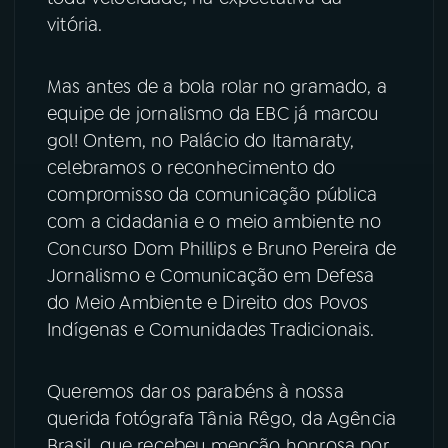
vitória.
YouTube
Facebook
Mas antes de a bola rolar no gramado, a
Instagram
X
equipe de jornalismo da EBC já marcou
gol! Ontem, no Palácio do Itamaraty,
TikTok
celebramos o reconhecimento do
compromisso da comunicação pública
com a cidadania e o meio ambiente no
Concurso Dom Phillips e Bruno Pereira de
Jornalismo e Comunicação em Defesa
do Meio Ambiente e Direito dos Povos
Indígenas e Comunidades Tradicionais.
Queremos dar os parabéns à nossa
querida fotógrafa Tânia Rêgo, da Agência
Brasil, que recebeu menção honrosa por