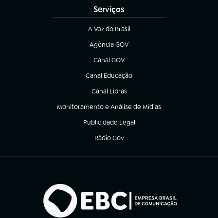
Serviços
A Voz do Brasil
(abre em nova aba)
Agência GOV
(abre em nova aba)
Canal GOV
(abre em nova aba)
Canal Educação
(abre em nova aba)
Canal Libras
(abre em nova aba)
Monitoramento e Análise de Mídias
(abre em nova aba)
Publicidade Legal
(abre em nova aba)
Rádio Gov
(abre em nova aba)