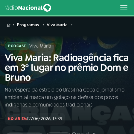
MENU
Programas
Viva Maria
Viva Maria
PODCAST
Viva Maria: Radioagência fica
Buscar
na
em 3º lugar no prêmio Dom e
Rádio
Buscar
Bruno
Nacional
Na véspera da estreia do Brasil na Copa o jornalismo
AO VIVO
ambiental marca um golaço na defesa dos povos
indígenas e comunidades tradicionais
01
INÍCIO
12/06/2026, 17:39
NO AR EM
02
A RÁDIO
Compartilhe