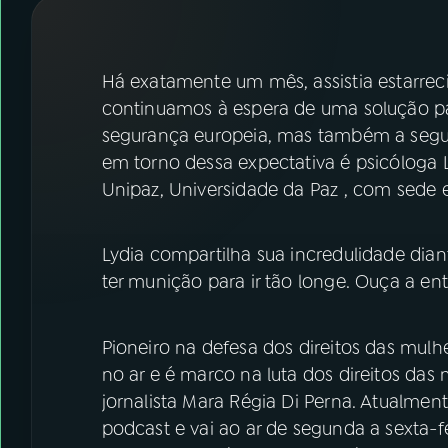
07
ÚLTIMAS
08
FESTIVAL DE MÚSICA
Há exatamente um mês, assistia estarrec
continuamos à espera de uma solução pa
segurança europeia, mas também a segu
ACOMPANHE A RÁDIO NACIONAL
em torno dessa expectativa é psicóloga 
YouTube
Facebook
Unipaz, Universidade da Paz , com sede e
Instagram
X
Lydia compartilha sua incredulidade di
TikTok
ter munição para ir tão longe. Ouça a ent
Pioneiro na defesa dos direitos das mul
no ar e é marco na luta dos direitos das
jornalista Mara Régia Di Perna. Atualment
podcast e vai ao ar de segunda a sexta-f