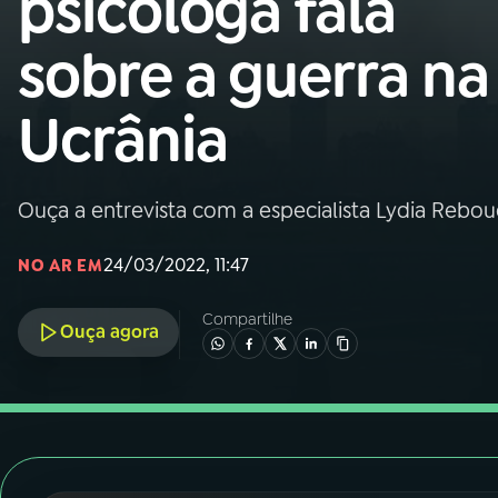
psicóloga fala
Nacional
sobre a guerra na
01
INÍCIO
Ucrânia
02
A RÁDIO
Ouça a entrevista com a especialista Lydia Rebou
03
PROGRAMAÇÃO
24/03/2022, 11:47
NO AR EM
04
PROGRAMAS
Compartilhe
Ouça agora
05
PODCASTS
06
VIDEOCASTS