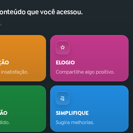
conteúdo que você acessou.
.
ÇÃO
ELOGIO
 insatisfação.
Compartilhe algo positivo.
ÇÃO
SIMPLIFIQUE
dido.
Sugira melhorias.