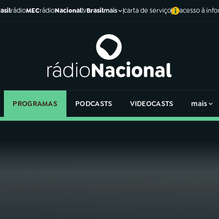
asil
rádio
MEC
rádio
Nacional
tv
Brasil
carta de serviço
acesso à inf
mais
PROGRAMAS
PODCASTS
VIDEOCASTS
mais