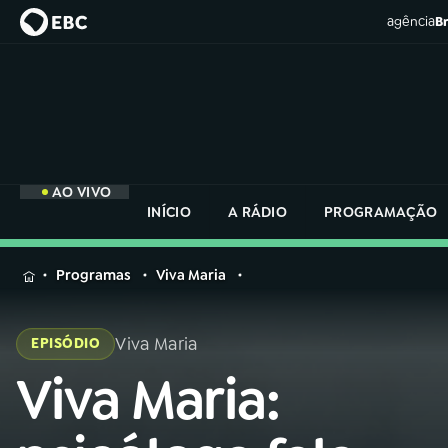
agência
Br
AO VIVO
INÍCIO
A RÁDIO
PROGRAMAÇÃO
MENU
Programas
Viva Maria
Buscar
na
Viva Maria
EPISÓDIO
Rádio
Buscar
Nacional
Viva Maria:
Buscar
na
Rádio
AO VIVO