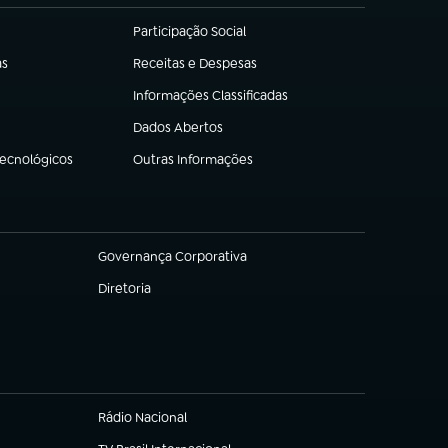
Participação Social
(abre em nova aba)
as
Receitas e Despesas
(abre em nova aba)
Informações Classificadas
(abre em nova aba)
Dados Abertos
(abre em nova aba)
Tecnológicos
Outras Informações
(abre em nova aba)
Governança Corporativa
(abre em nova aba)
Diretoria
(abre em nova aba)
Rádio Nacional