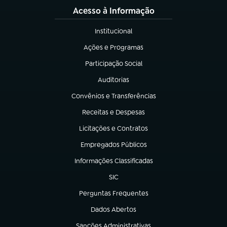
Acesso à Informação
Institucional
(abre em nova aba)
Ações e Programas
(abre em nova aba)
Participação Social
(abre em nova aba)
Auditorias
(abre em nova aba)
Convênios e Transferências
(abre em nova aba)
Receitas e Despesas
(abre em nova aba)
Licitações e Contratos
(abre em nova aba)
Empregados Públicos
(abre em nova aba)
Informações Classificadas
(abre em nova aba)
SIC
(abre em nova aba)
Perguntas Frequentes
(abre em nova aba)
Dados Abertos
(abre em nova aba)
Sanções Administrativas