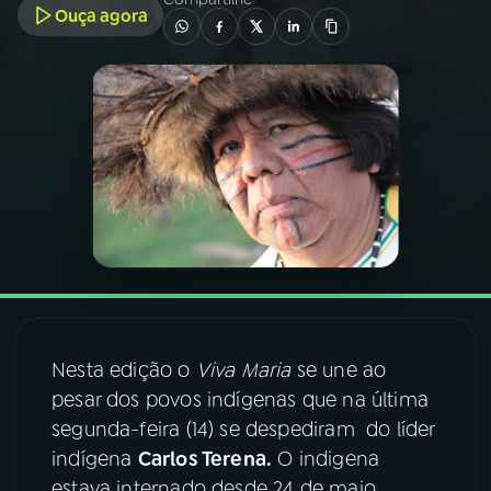
Ouça agora
03
PROGRAMAÇÃO
04
PROGRAMAS
05
PODCASTS
06
VIDEOCASTS
07
ÚLTIMAS
Nesta edição o
Viva Maria
se une ao
pesar dos povos indígenas que na última
08
FESTIVAL DE MÚSICA
segunda-feira (14) se despediram do líder
indígena
Carlos Terena.
O indigena
ACOMPANHE A RÁDIO NACIONAL
estava internado desde 24 de maio