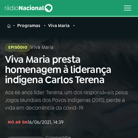
MENU
Programas
Viva Maria
Viva Maria
EPISÓDIO
Viva Maria presta
Buscar
na
homenagem à liderança
Rádio
Buscar
indígena Carlos Terena
Nacional
Aos 66 anos líder Terena, um dos responsáveis pelos
AO VIVO
Jogos Mundiais dos Povos Indígenas (2015), perde a
vida em decorrência da covid-19
01
INÍCIO
16/06/2021, 14:39
NO AR EM
02
A RÁDIO
Compartilhe