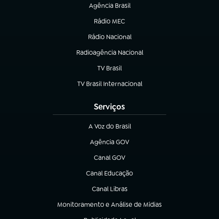
Agência Brasil
(abre em nova aba)
Rádio MEC
(abre em nova aba)
Rádio Nacional
Radioagência Nacional
(abre em nova aba)
TV Brasil
(abre em nova aba)
TV Brasil Internacional
(abre em nova aba)
Serviços
A Voz do Brasil
(abre em nova aba)
Agência GOV
(abre em nova aba)
Canal GOV
(abre em nova aba)
Canal Educação
(abre em nova aba)
Canal Libras
(abre em nova aba)
Monitoramento e Análise de Mídias
(abre em nova aba)