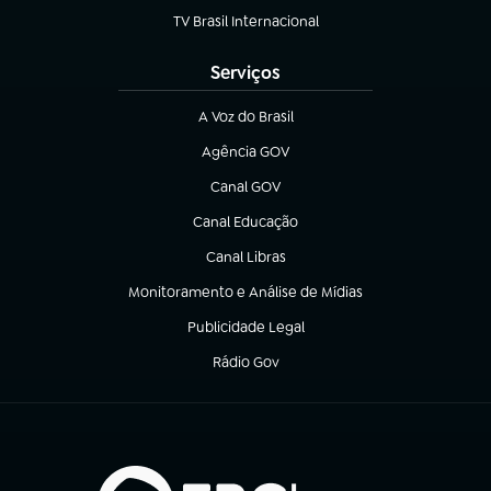
TV Brasil Internacional
(abre em nova aba)
Serviços
A Voz do Brasil
(abre em nova aba)
Agência GOV
(abre em nova aba)
Canal GOV
(abre em nova aba)
Canal Educação
(abre em nova aba)
Canal Libras
(abre em nova aba)
Monitoramento e Análise de Mídias
(abre em nova aba)
Publicidade Legal
(abre em nova aba)
Rádio Gov
(abre em nova aba)