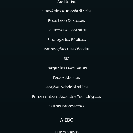
Auditorias
(abre em nova aba)
Convênios e Transferências
(abre em nova aba)
Receitas e Despesas
(abre em nova aba)
Licitações e Contratos
(abre em nova aba)
Empregados Públicos
(abre em nova aba)
Informações Classificadas
(abre em nova aba)
SIC
(abre em nova aba)
Perguntas Frequentes
(abre em nova aba)
Dados Abertos
(abre em nova aba)
Sanções Administrativas
(abre em nova aba)
Ferramentas e Aspectos Tecnológicos
(abre em nova aba)
Outras Informações
(abre em nova aba)
A EBC
Quem somos