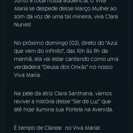
Junto a toda nossa audiência, o
Viva
Maria
se despede desse Março Mulher ao
YouTube
Facebook
som da voz de uma tal mineira, viva Clara
Nunes!
Instagram
X
TikTok
No próximo domingo (02), direto do “Azul
que vem do infinito”, das 10h ás 11h da
manhã, ela vai estar cantando como uma
verdadeira “Deusa dos Orixás” no nosso
Viva Maria.
Na pele da atriz Clara Santhana, vamos
reviver a história desse “Ser de Luz” que
até hoje ilumina sua Portela na Avenida.
É tempo de Clarear no Viva Maria!