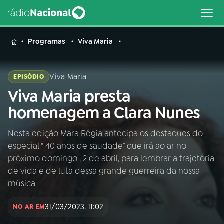
MENU
Programas
Viva Maria
Viva Maria
EPISÓDIO
Viva Maria presta
Buscar
na
homenagem a Clara Nunes
Rádio
Buscar
Nacional
Nesta edição Mara Régia antecipa os destaques do
especial “ 40 anos de saudade” que irá ao ar no
AO VIVO
próximo domingo , 2 de abril, para lembrar a trajetória
de vida e de luta dessa grande guerreira da nossa
01
INÍCIO
música
31/03/2023, 11:02
NO AR EM
02
A RÁDIO