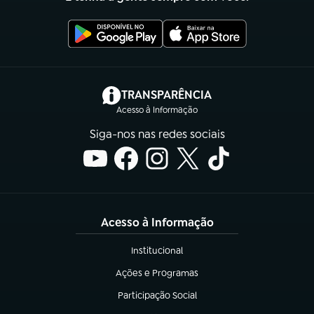
(abre em nova aba)
TRANSPARÊNCIA
Acesso à Informação
Siga-nos nas redes sociais
Acesso à Informação
Institucional
(abre em nova aba)
Ações e Programas
(abre em nova aba)
Participação Social
(abre em nova aba)