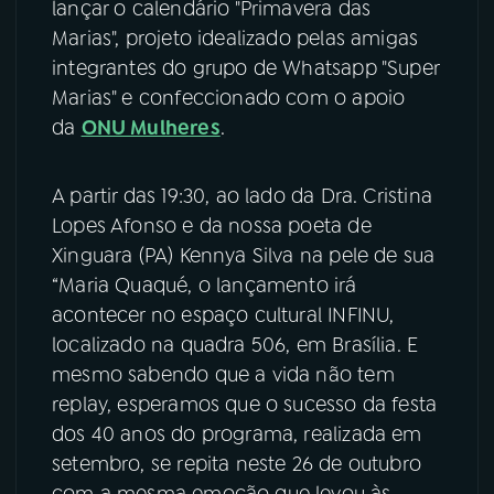
lançar o calendário "Primavera das
Marias", projeto idealizado pelas amigas
YouTube
Facebook
integrantes do grupo de Whatsapp "Super
Marias" e confeccionado com o apoio
Instagram
X
da
ONU Mulheres
.
TikTok
A partir das 19:30, ao lado da Dra. Cristina
Lopes Afonso e da nossa poeta de
Xinguara (PA) Kennya Silva na pele de sua
“Maria Quaqué, o lançamento irá
acontecer no espaço cultural INFINU,
localizado na quadra 506, em Brasília. E
mesmo sabendo que a vida não tem
replay, esperamos que o sucesso da festa
dos 40 anos do programa, realizada em
setembro, se repita neste 26 de outubro