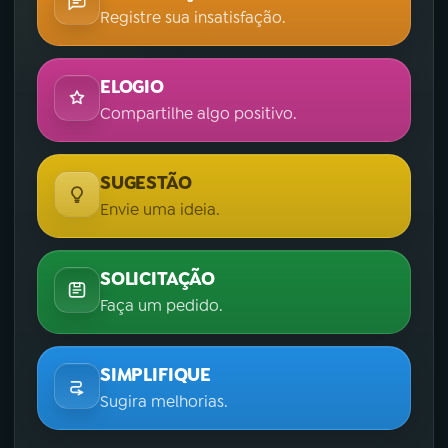
Registre sua insatisfação.
ELOGIO
Compartilhe algo positivo.
SUGESTÃO
Envie uma ideia.
SOLICITAÇÃO
Faça um pedido.
SIMPLIFIQUE
Sugira melhorias.