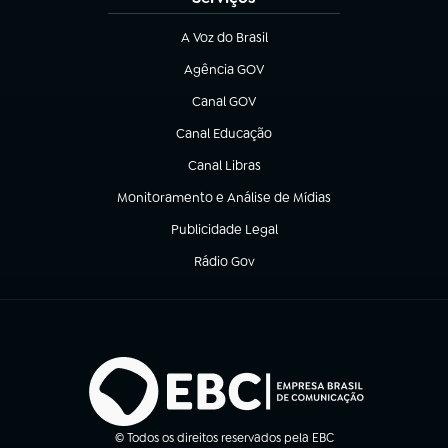
A Voz do Brasil
(abre em nova aba)
Agência GOV
(abre em nova aba)
Canal GOV
(abre em nova aba)
Canal Educação
(abre em nova aba)
Canal Libras
(abre em nova aba)
Monitoramento e Análise de Mídias
(abre em nova aba)
Publicidade Legal
(abre em nova aba)
Rádio Gov
(abre em nova aba)
© Todos os direitos reservados pela EBC