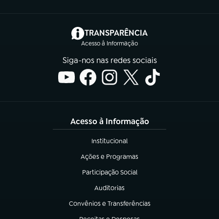
(abre em nova aba)
TRANSPARÊNCIA
Acesso à Informação
Siga-nos nas redes sociais
Acesso à Informação
Institucional
(abre em nova aba)
Ações e Programas
(abre em nova aba)
Participação Social
(abre em nova aba)
Auditorias
(abre em nova aba)
Convênios e Transferências
(abre em nova aba)