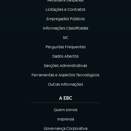
Receitas e Despesas
(abre em nova aba)
Licitações e Contratos
(abre em nova aba)
Empregados Públicos
(abre em nova aba)
Informações Classificadas
(abre em nova aba)
SIC
(abre em nova aba)
Perguntas Frequentes
(abre em nova aba)
Dados Abertos
(abre em nova aba)
Sanções Administrativas
(abre em nova aba)
Ferramentas e Aspectos Tecnológicos
(abre em nova aba)
Outras Informações
(abre em nova aba)
A EBC
Quem somos
(abre em nova aba)
Imprensa
(abre em nova aba)
Governança Corporativa
(abre em nova aba)