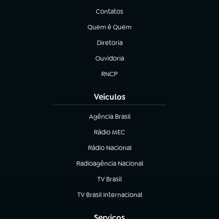
Contatos
(abre em nova aba)
Quem é Quem
(abre em nova aba)
Diretoria
(abre em nova aba)
Ouvidoria
(abre em nova aba)
RNCP
(abre em nova aba)
Veículos
Agência Brasil
(abre em nova aba)
Rádio MEC
(abre em nova aba)
Rádio Nacional
Radioagência Nacional
(abre em nova aba)
TV Brasil
(abre em nova aba)
TV Brasil Internacional
(abre em nova aba)
Serviços