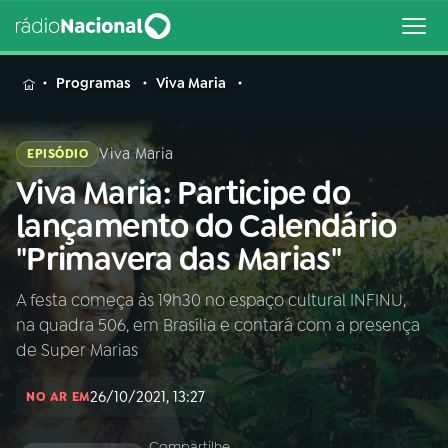
MENU
Programas
Viva Maria
Viva Maria
EPISÓDIO
Viva Maria: Participe do
Buscar
na
lançamento do Calendário
Rádio
Buscar
"Primavera das Marias"
Nacional
A festa começa às 19h30 no espaço cultural INFINU,
AO VIVO
na quadra 506, em Brasília e contará com a presença
de Super Marias
01
INÍCIO
26/10/2021, 13:27
NO AR EM
02
A RÁDIO
Compartilhe