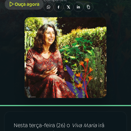
Ouça agora
03
PROGRAMAÇÃO
04
PROGRAMAS
05
PODCASTS
06
VIDEOCASTS
07
ÚLTIMAS
08
FESTIVAL DE MÚSICA
Nesta terça-feira (26) o
Viva Maria
irá
ACOMPANHE A RÁDIO NACIONAL