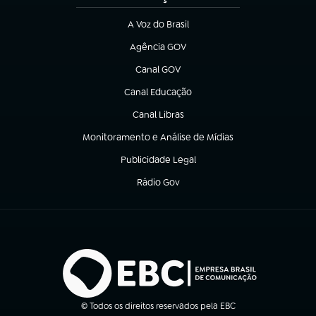
A Voz do Brasil
(abre em nova aba)
Agência GOV
(abre em nova aba)
Canal GOV
(abre em nova aba)
Canal Educação
(abre em nova aba)
Canal Libras
(abre em nova aba)
Monitoramento e Análise de Mídias
(abre em nova aba)
Publicidade Legal
(abre em nova aba)
Rádio Gov
(abre em nova aba)
© Todos os direitos reservados pela EBC