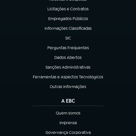
(abre em nova aba)
Licitações e Contratos
(abre em nova aba)
Empregados Públicos
(abre em nova aba)
Informações Classificadas
(abre em nova aba)
SIC
(abre em nova aba)
Perguntas Frequentes
(abre em nova aba)
Dados Abertos
(abre em nova aba)
Sanções Administrativas
(abre em nova aba)
Ferramentas e Aspectos Tecnológicos
(abre em nova aba)
Outras Informações
(abre em nova aba)
A EBC
Quem somos
(abre em nova aba)
Imprensa
(abre em nova aba)
Governança Corporativa
(abre em nova aba)