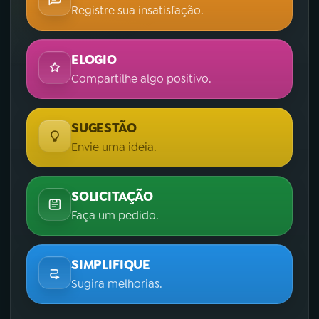
Registre sua insatisfação.
ELOGIO
Compartilhe algo positivo.
SUGESTÃO
Envie uma ideia.
SOLICITAÇÃO
Faça um pedido.
SIMPLIFIQUE
Sugira melhorias.