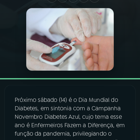
03
PROGRAMAÇÃO
04
PROGRAMAS
05
PODCASTS
06
VIDEOCASTS
07
ÚLTIMAS
Próximo sábado (14) é o Dia Mundial do
Diabetes, em sintonia com a Campanha
Novembro Diabetes Azul, cujo tema esse
08
FESTIVAL DE MÚSICA
ano é Enfermeiros Fazem a Diferença, em
função da pandemia, privilegiando o
ACOMPANHE A RÁDIO NACIONAL