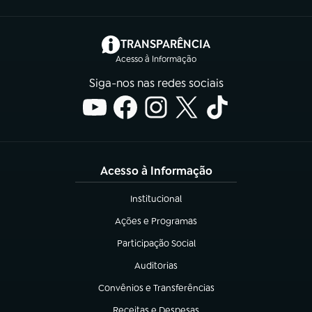
(abre em nova aba)
TRANSPARÊNCIA
Acesso à Informação
Siga-nos nas redes sociais
Acesso à Informação
Institucional
(abre em nova aba)
Ações e Programas
(abre em nova aba)
Participação Social
(abre em nova aba)
Auditorias
(abre em nova aba)
Convênios e Transferências
(abre em nova aba)
Receitas e Despesas