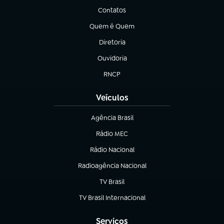
Contatos
(abre em nova aba)
Quem é Quem
(abre em nova aba)
Diretoria
(abre em nova aba)
Ouvidoria
(abre em nova aba)
RNCP
(abre em nova aba)
Veículos
Agência Brasil
(abre em nova aba)
Rádio MEC
(abre em nova aba)
Rádio Nacional
Radioagência Nacional
(abre em nova aba)
TV Brasil
(abre em nova aba)
TV Brasil Internacional
(abre em nova aba)
Serviços