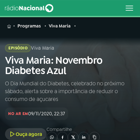
MENU
Programas
Viva Maria
Viva Maria
EPISÓDIO
Viva Maria: Novembro
Buscar
na
Diabetes Azul
Rádio
Buscar
Nacional
O Dia Mundial do Diabetes, celebrado no próximo
sábado, alerta sobre a importância de reduzir o
AO VIVO
consumo de açucares
09/11/2020, 22:37
01
INÍCIO
NO AR EM
Compartilhe
Ouça agora
02
A RÁDIO