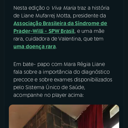
Nesta edição o
Viva Maria
traz a história
YouTube
Facebook
de Liane Mufarrej Motta, presidente da
Associação Brasileira da Síndrome de
Instagram
X
Prader-Willi - SPW Brasil
, e uma mãe
rara, cuidadora de Valentina, que tem
TikTok
uma doença rara
.
Em bate- papo com Mara Régia Liane
fala sobre a importância do diagnóstico
precoce e sobre exames disponibilizados
pelo Sistema Único de Saúde,
acompanhe no player acima: