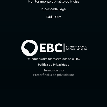
Monitoramento e Análise de Mídias
(abre em nova aba)
Publicidade Legal
(abre em nova aba)
Rádio Gov
(abre em nova aba)
© Todos os direitos reservados pela EBC
Política de Privacidade
(abre em nova aba)
Termos de uso
(abre em nova aba)
Preferências de privacidade