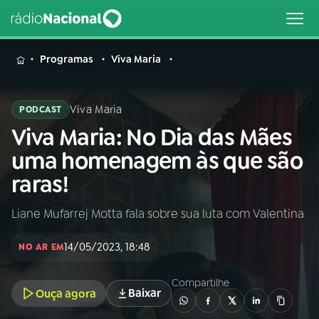
MENU
Programas
Viva Maria
Viva Maria
PODCAST
Viva Maria: No Dia das Mães
Buscar
na
uma homenagem às que são
Rádio
Buscar
raras!
Nacional
Liane Mufarrej Motta fala sobre sua luta com Valentina
AO VIVO
14/05/2023, 18:48
NO AR EM
01
INÍCIO
Compartilhe
Baixar
Ouça agora
02
A RÁDIO