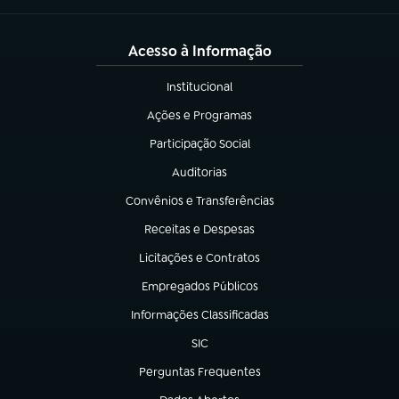
Acesso à Informação
Institucional
(abre em nova aba)
Ações e Programas
(abre em nova aba)
Participação Social
(abre em nova aba)
Auditorias
(abre em nova aba)
Convênios e Transferências
(abre em nova aba)
Receitas e Despesas
(abre em nova aba)
Licitações e Contratos
(abre em nova aba)
Empregados Públicos
(abre em nova aba)
Informações Classificadas
(abre em nova aba)
SIC
(abre em nova aba)
Perguntas Frequentes
(abre em nova aba)