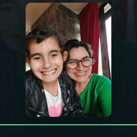
03
PROGRAMAÇÃO
04
PROGRAMAS
05
PODCASTS
06
VIDEOCASTS
07
ÚLTIMAS
08
FESTIVAL DE MÚSICA
ACOMPANHE A RÁDIO NACIONAL