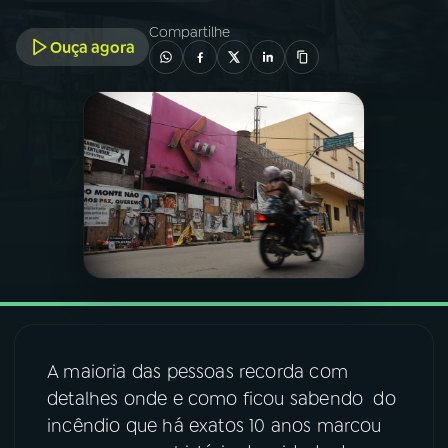
Compartilhe
Ouça agora
03
PROGRAMAÇÃO
04
PROGRAMAS
05
PODCASTS
06
VIDEOCASTS
07
ÚLTIMAS
A maioria das pessoas recorda com
08
FESTIVAL DE MÚSICA
detalhes onde e como ficou sabendo do
incêndio que há exatos 10 anos marcou
ACOMPANHE A RÁDIO NACIONAL