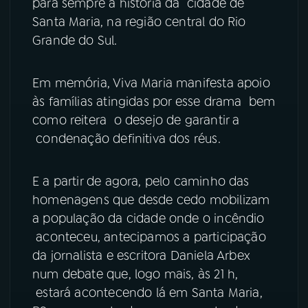
para sempre a história da cidade de
Santa Maria, na região central do Rio
YouTube
Facebook
Grande do Sul.
Instagram
X
Em memória, Viva Maria manifesta apoio
TikTok
às famílias atingidas por esse drama bem
como reitera o desejo de garantir a
condenação definitiva dos réus.
E a partir de agora, pelo caminho das
homenagens que desde cedo mobilizam
a população da cidade onde o incêndio
aconteceu, antecipamos a participação
da jornalista e escritora Daniela Arbex
num debate que, logo mais, às 21 h,
estará acontecendo lá em Santa Maria,