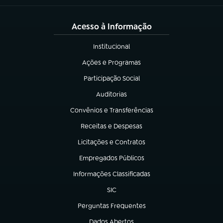
Acesso à Informação
Institucional
(abre em nova aba)
Ações e Programas
(abre em nova aba)
Participação Social
(abre em nova aba)
Auditorias
(abre em nova aba)
Convênios e Transferências
(abre em nova aba)
Receitas e Despesas
(abre em nova aba)
Licitações e Contratos
(abre em nova aba)
Empregados Públicos
(abre em nova aba)
Informações Classificadas
(abre em nova aba)
SIC
(abre em nova aba)
Perguntas Frequentes
(abre em nova aba)
Dados Abertos