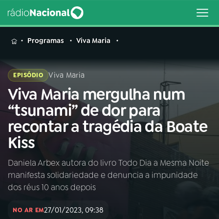
MENU
Programas
Viva Maria
Viva Maria
EPISÓDIO
Viva Maria mergulha num
Buscar
na
“tsunami” de dor para
Rádio
Buscar
recontar a tragédia da Boate
Nacional
Kiss
AO VIVO
Daniela Arbex autora do livro Todo Dia a Mesma Noite
manifesta solidariedade e denuncia a impunidade
01
INÍCIO
dos réus 10 anos depois
27/01/2023, 09:38
02
A RÁDIO
NO AR EM