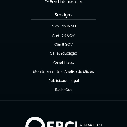
TV Brasil Internacional
(abre em nova aba)
Serviços
A Voz do Brasil
(abre em nova aba)
Agência GOV
(abre em nova aba)
Canal GOV
(abre em nova aba)
Canal Educação
(abre em nova aba)
Canal Libras
(abre em nova aba)
Monitoramento e Análise de Mídias
(abre em nova aba)
Publicidade Legal
(abre em nova aba)
Rádio Gov
(abre em nova aba)