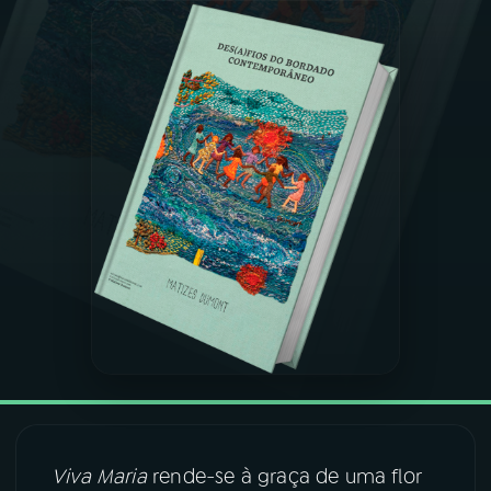
03
PROGRAMAÇÃO
04
PROGRAMAS
05
PODCASTS
06
VIDEOCASTS
07
ÚLTIMAS
08
FESTIVAL DE MÚSICA
Viva Maria
rende-se à graça de uma flor
ACOMPANHE A RÁDIO NACIONAL