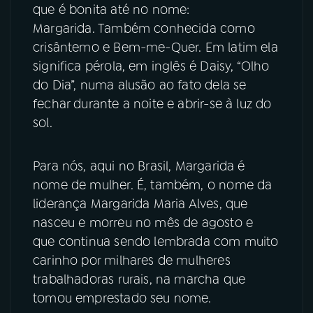
que é bonita até no nome:
YouTube
Facebook
Margarida. Também conhecida como
crisântemo e Bem-me-Quer. Em latim ela
Instagram
X
significa pérola, em inglês é Daisy, “Olho
do Dia”, numa alusão ao fato dela se
TikTok
fechar durante a noite e abrir-se à luz do
sol.
Para nós, aqui no Brasil, Margarida é
nome de mulher. É, também, o nome da
liderança Margarida Maria Alves, que
nasceu e morreu no mês de agosto e
que continua sendo lembrada com muito
carinho por milhares de mulheres
trabalhadoras rurais, na marcha que
tomou emprestado seu nome.