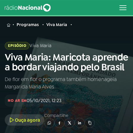
MENU
Programas
Viva Maria
Viva Maria
EPISÓDIO
Viva Maria: Maricota aprende
Buscar
na
a bordar viajando pelo Brasil
Rádio
Buscar
Nacional
De flor em flor o programa também homenageia
Margarida Maria Alves
AO VIVO
05/10/2021, 12:23
NO AR EM
01
INÍCIO
Compartilhe
Ouça agora
02
A RÁDIO