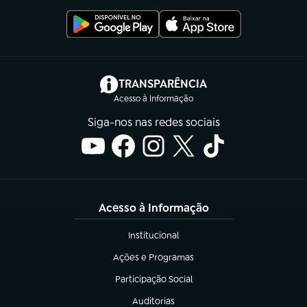
(abre em nova aba)
TRANSPARÊNCIA
Acesso à Informação
Siga-nos nas redes sociais
Acesso à Informação
Institucional
(abre em nova aba)
Ações e Programas
(abre em nova aba)
Participação Social
(abre em nova aba)
Auditorias
(abre em nova aba)