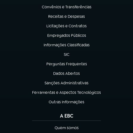
Convênios e Transferências
(abre em nova aba)
Receitas e Despesas
(abre em nova aba)
Licitações e Contratos
(abre em nova aba)
Empregados Públicos
(abre em nova aba)
Informações Classificadas
(abre em nova aba)
SIC
(abre em nova aba)
Perguntas Frequentes
(abre em nova aba)
Dados Abertos
(abre em nova aba)
Sanções Administrativas
(abre em nova aba)
Ferramentas e Aspectos Tecnológicos
(abre em nova aba)
Outras Informações
(abre em nova aba)
A EBC
Quem somos
(abre em nova aba)