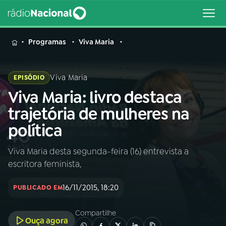
MENU
Programas
Viva Maria
Viva Maria
EPISÓDIO
Viva Maria: livro destaca
Buscar
na
trajetória de mulheres na
Rádio
Buscar
política
Nacional
Viva Maria desta segunda-feira (16) entrevista a
AO VIVO
escritora feminista,
01
INÍCIO
16/11/2015, 18:20
PUBLICADO EM
Compartilhe
02
A RÁDIO
Ouça agora