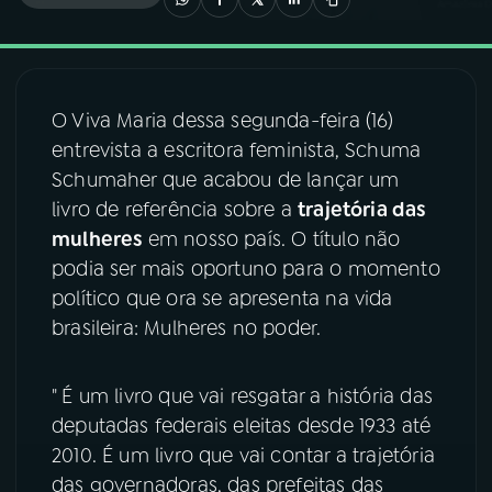
03
PROGRAMAÇÃO
O Viva Maria dessa segunda-feira (16)
04
PROGRAMAS
entrevista a escritora feminista, Schuma
Schumaher que acabou de lançar um
05
PODCASTS
livro de referência sobre a
trajetória das
mulheres
em nosso país. O título não
podia ser mais oportuno para o momento
06
VIDEOCASTS
político que ora se apresenta na vida
brasileira: Mulheres no poder.
07
ÚLTIMAS
" É um livro que vai resgatar a história das
08
FESTIVAL DE MÚSICA
deputadas federais eleitas desde 1933 até
2010. É um livro que vai contar a trajetória
das governadoras, das prefeitas das
ACOMPANHE A RÁDIO NACIONAL