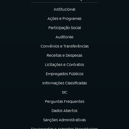
Institucional
(abre em nova aba)
Ações e Programas
(abre em nova aba)
Participação Social
(abre em nova aba)
Auditorias
(abre em nova aba)
Convênios e Transferências
(abre em nova aba)
Receitas e Despesas
(abre em nova aba)
Licitações e Contratos
(abre em nova aba)
Empregados Públicos
(abre em nova aba)
Informações Classificadas
(abre em nova aba)
SIC
(abre em nova aba)
Perguntas Frequentes
(abre em nova aba)
Dados Abertos
(abre em nova aba)
Sanções Administrativas
(abre em nova aba)