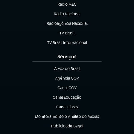
Rádio MEC
(abre em nova aba)
Rádio Nacional
Radioagência Nacional
(abre em nova aba)
TV Brasil
(abre em nova aba)
TV Brasil Internacional
(abre em nova aba)
Serviços
A Voz do Brasil
(abre em nova aba)
Agência GOV
(abre em nova aba)
Canal GOV
(abre em nova aba)
Canal Educação
(abre em nova aba)
Canal Libras
(abre em nova aba)
Monitoramento e Análise de Mídias
(abre em nova aba)
Publicidade Legal
(abre em nova aba)