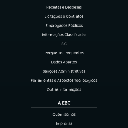
Receitas e Despesas
(abre em nova aba)
Licitações e Contratos
(abre em nova aba)
Empregados Públicos
(abre em nova aba)
Informações Classificadas
(abre em nova aba)
SIC
(abre em nova aba)
Perguntas Frequentes
(abre em nova aba)
Dados Abertos
(abre em nova aba)
Sanções Administrativas
(abre em nova aba)
Ferramentas e Aspectos Tecnológicos
(abre em nova aba)
Outras Informações
(abre em nova aba)
A EBC
Quem somos
(abre em nova aba)
Imprensa
(abre em nova aba)