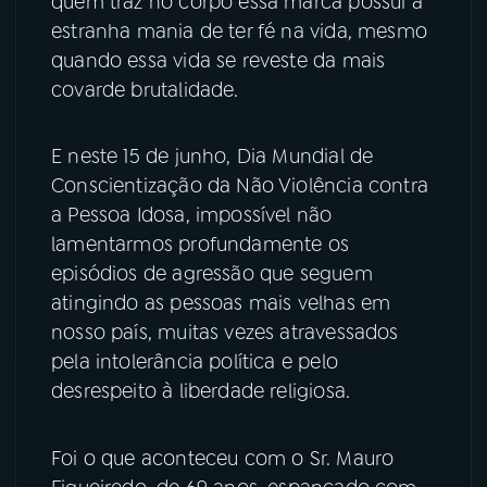
quem traz no corpo essa marca possui a
estranha mania de ter fé na vida, mesmo
YouTube
Facebook
quando essa vida se reveste da mais
covarde brutalidade.
Instagram
X
TikTok
E neste 15 de junho, Dia Mundial de
Conscientização da Não Violência contra
a Pessoa Idosa, impossível não
lamentarmos profundamente os
episódios de agressão que seguem
atingindo as pessoas mais velhas em
nosso país, muitas vezes atravessados
pela intolerância política e pelo
desrespeito à liberdade religiosa.
Foi o que aconteceu com o Sr. Mauro