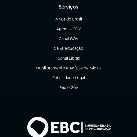
Serviços
A Voz do Brasil
(abre em nova aba)
Agência GOV
(abre em nova aba)
Canal GOV
(abre em nova aba)
Canal Educação
(abre em nova aba)
Canal Libras
(abre em nova aba)
Monitoramento e Análise de Mídias
(abre em nova aba)
Publicidade Legal
(abre em nova aba)
Rádio Gov
(abre em nova aba)