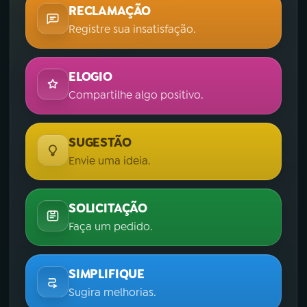
RECLAMAÇÃO
Registre sua insatisfação.
ELOGIO
Compartilhe algo positivo.
SUGESTÃO
Envie uma ideia.
SOLICITAÇÃO
Faça um pedido.
SIMPLIFIQUE
Sugira melhorias.