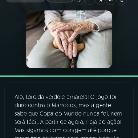
03
PROGRAMAÇÃO
04
PROGRAMAS
05
PODCASTS
06
VIDEOCASTS
Alô, torcida verde e amarela! O jogo foi
07
ÚLTIMAS
duro contra o Marrocos, mas a gente
sabe que Copa do Mundo nunca foi, nem
08
FESTIVAL DE MÚSICA
será fácil. A partir de agora, haja coração!
Mas sigamos com coragem até porque
ACOMPANHE A RÁDIO NACIONAL