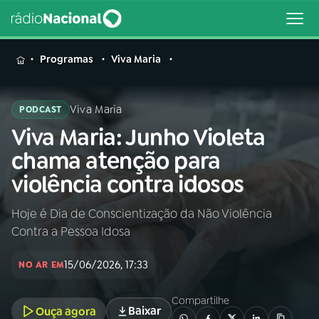
MENU
Programas
Viva Maria
Viva Maria
PODCAST
Viva Maria: Junho Violeta
Buscar
na
chama atenção para
Rádio
Buscar
violência contra idosos
Nacional
Hoje é Dia de Conscientização da Não Violência
AO VIVO
Contra a Pessoa Idosa
01
INÍCIO
15/06/2026, 17:33
NO AR EM
Compartilhe
02
A RÁDIO
Baixar
Ouça agora