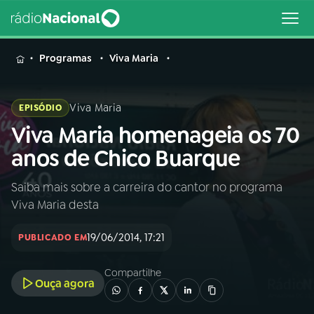
MENU
Programas
Viva Maria
Viva Maria
EPISÓDIO
Viva Maria homenageia os 70
Buscar
na
anos de Chico Buarque
Rádio
Buscar
Nacional
Saiba mais sobre a carreira do cantor no programa
Viva Maria desta
AO VIVO
19/06/2014, 17:21
PUBLICADO EM
01
INÍCIO
Compartilhe
Ouça agora
02
A RÁDIO