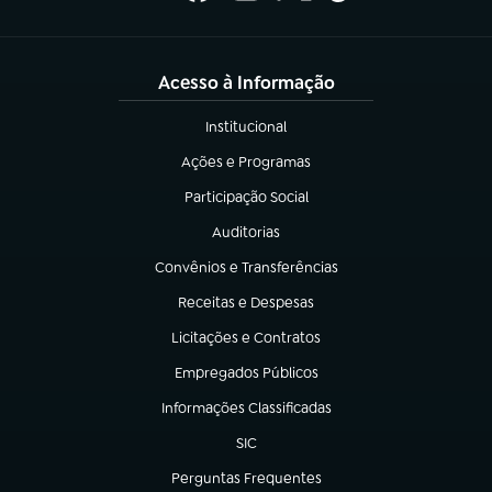
Acesso à Informação
Institucional
(abre em nova aba)
Ações e Programas
(abre em nova aba)
Participação Social
(abre em nova aba)
Auditorias
(abre em nova aba)
Convênios e Transferências
(abre em nova aba)
Receitas e Despesas
(abre em nova aba)
Licitações e Contratos
(abre em nova aba)
Empregados Públicos
(abre em nova aba)
Informações Classificadas
(abre em nova aba)
SIC
(abre em nova aba)
Perguntas Frequentes
(abre em nova aba)