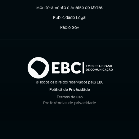
Monitoramento e Análise de Mídias
(abre em nova aba)
Publicidade Legal
(abre em nova aba)
Rádio Gov
(abre em nova aba)
© Todos os direitos reservados pela EBC
Política de Privacidade
(abre em nova aba)
Termos de uso
(abre em nova aba)
Preferências de privacidade