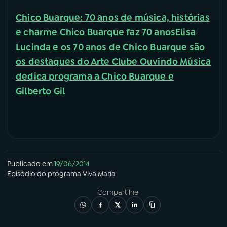
Chico Buarque: 70 anos de música, histórias
YouTube
Facebook
e charme
Chico Buarque faz 70 anos
Elisa
Instagram
X
Lucinda e os 70 anos de Chico Buarque são
os destaques do Arte Clube
Ouvindo Música
TikTok
dedica programa a Chico Buarque e
Gilberto Gil
Publicado em
19/06/2014
Episódio
do programa
Viva Maria
Compartilhe