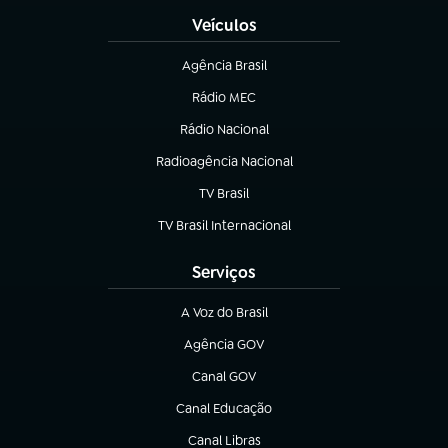
Veículos
Agência Brasil
(abre em nova aba)
Rádio MEC
(abre em nova aba)
Rádio Nacional
Radioagência Nacional
(abre em nova aba)
TV Brasil
(abre em nova aba)
TV Brasil Internacional
(abre em nova aba)
Serviços
A Voz do Brasil
(abre em nova aba)
Agência GOV
(abre em nova aba)
Canal GOV
(abre em nova aba)
Canal Educação
(abre em nova aba)
Canal Libras
(abre em nova aba)