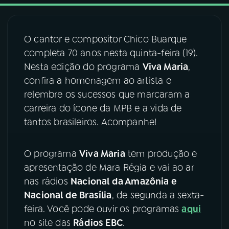
03
PROGRAMAÇÃO
O cantor e compositor Chico Buarque
completa 70 anos nesta quinta-feira (19).
04
PROGRAMAS
Nesta edição do programa
Viva Maria
,
confira a homenagem ao artista e
05
PODCASTS
relembre os sucessos que marcaram a
carreira do ícone da MPB e a vida de
tantos brasileiros. Acompanhe!
06
VIDEOCASTS
O programa
Viva Maria
tem produção e
07
ÚLTIMAS
apresentação de Mara Régia e vai ao ar
nas rádios
Nacional da Amazônia e
08
FESTIVAL DE MÚSICA
Nacional de Brasília
, de segunda a sexta-
feira. Você pode ouvir os programas
aqui
no site das
Rádios EBC
.
ACOMPANHE A RÁDIO NACIONAL