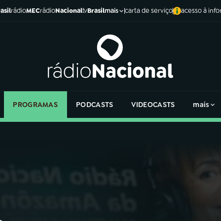
asil
rádio
MEC
rádio
Nacional
tv
Brasil
carta de serviço
acesso à inf
mais
PROGRAMAS
PODCASTS
VIDEOCASTS
mais