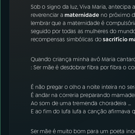
07
ÚLTIMAS
Sob o signo da luz, Viva Maria, antecipa
reverenciar a
maternidade
no próximo 
08
FESTIVAL DE MÚSICA
lembrar que a maternidade é compulsóri
seguido por todas as mulheres do mund
recompensas simbólicas do
sacrifício m
ACOMPANHE A RÁDIO NACIONAL
YouTube
Facebook
Quando criança minha avó Maria cantaro
: Ser mãe é desdobrar fibra por fibra o c
Instagram
X
TikTok
É não pregar o olho a noite inteira no ser
É andar na correria preparando mamade
Ao som de uma tremenda choradeira …
E ao fim do lufa lufa a canção afirmava 
Ser mãe é muito bom para um poeta ino