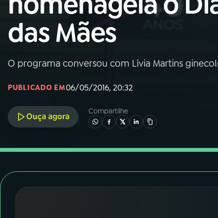
homenageia o Di
Nacional
das Mães
01
INÍCIO
02
A RÁDIO
O programa conversou com Lívia Martins ginecolo
06/05/2016, 20:32
PUBLICADO EM
03
PROGRAMAÇÃO
Compartilhe
Ouça agora
04
PROGRAMAS
05
PODCASTS
06
VIDEOCASTS