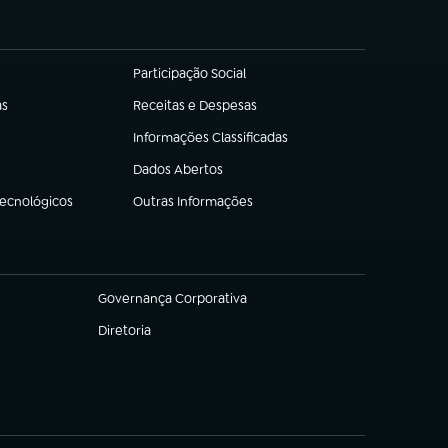
Participação Social
(abre em nova aba)
as
Receitas e Despesas
(abre em nova aba)
Informações Classificadas
(abre em nova aba)
Dados Abertos
(abre em nova aba)
Tecnológicos
Outras Informações
(abre em nova aba)
Governança Corporativa
(abre em nova aba)
Diretoria
(abre em nova aba)