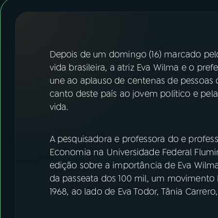
07
ÚLTIMAS
08
FESTIVAL DE MÚSICA
Depois de um domingo (16) marcado pelo
ACOMPANHE A RÁDIO NACIONAL
vida brasileira, a atriz Eva Wilma e o pre
une ao aplauso de centenas de pessoa
YouTube
Facebook
canto deste país ao jovem político e pel
vida.
Instagram
X
TikTok
A pesquisadora e professora do e profes
Economia na Universidade Federal Flumine
edição sobre a importância de Eva Wilma,
da passeata dos 100 mil, um movimento h
1968, ao lado de Eva Todor, Tânia Carrero