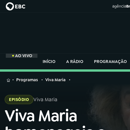
agência
Br
AO VIVO
INÍCIO
A RÁDIO
PROGRAMAÇÃO
MENU
Programas
Viva Maria
Buscar
na
Viva Maria
EPISÓDIO
Rádio
Buscar
Nacional
Viva Maria
Buscar
na
Rádio
AO VIVO