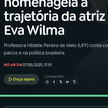
homenageia a
Nacional
trajetória da atriz
01
INÍCIO
Eva Wilma
02
A RÁDIO
Professora Hildete Pereira de Melo (UFF) conta co
03
PROGRAMAÇÃO
palcos e na política brasileira
04
PROGRAMAS
17/05/2021, 17:51
NO AR EM
Compartilhe
05
PODCASTS
Ouça agora
06
VIDEOCASTS