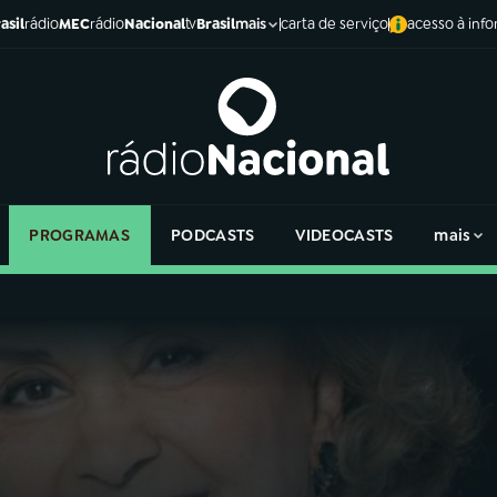
asil
rádio
MEC
rádio
Nacional
tv
Brasil
carta de serviço
acesso à inf
mais
PROGRAMAS
PODCASTS
VIDEOCASTS
mais