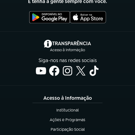
E tenha a gente sempre com você.
(abre em nova aba)
TRANSPARÊNCIA
Acesso à Informação
Siga-nos nas redes sociais
Acesso à Informação
Institucional
(abre em nova aba)
Ações e Programas
(abre em nova aba)
Participação Social
(abre em nova aba)