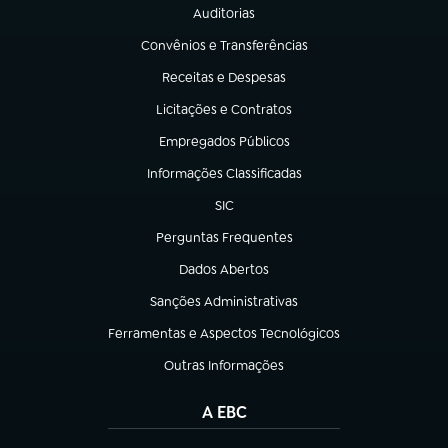
Auditorias
(abre em nova aba)
Convênios e Transferências
(abre em nova aba)
Receitas e Despesas
(abre em nova aba)
Licitações e Contratos
(abre em nova aba)
Empregados Públicos
(abre em nova aba)
Informações Classificadas
(abre em nova aba)
SIC
(abre em nova aba)
Perguntas Frequentes
(abre em nova aba)
Dados Abertos
(abre em nova aba)
Sanções Administrativas
(abre em nova aba)
Ferramentas e Aspectos Tecnológicos
(abre em nova aba)
Outras Informações
(abre em nova aba)
A EBC