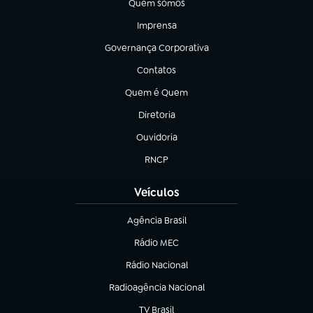
Quem somos
(abre em nova aba)
Imprensa
(abre em nova aba)
Governança Corporativa
(abre em nova aba)
Contatos
(abre em nova aba)
Quem é Quem
(abre em nova aba)
Diretoria
(abre em nova aba)
Ouvidoria
(abre em nova aba)
RNCP
(abre em nova aba)
Veículos
Agência Brasil
(abre em nova aba)
Rádio MEC
(abre em nova aba)
Rádio Nacional
Radioagência Nacional
(abre em nova aba)
TV Brasil