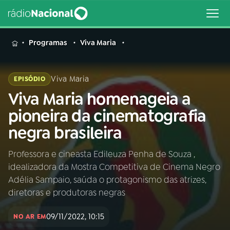
MENU
Programas
Viva Maria
Viva Maria
EPISÓDIO
Viva Maria homenageia a
Buscar
na
pioneira da cinematografia
Rádio
Buscar
negra brasileira
Nacional
Professora e cineasta Edileuza Penha de Souza ,
AO VIVO
idealizadora da Mostra Competitiva de Cinema Negro
Adélia Sampaio, saúda o protagonismo das atrizes,
01
INÍCIO
diretoras e produtoras negras
09/11/2022, 10:15
NO AR EM
02
A RÁDIO