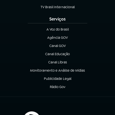
(abre em nova aba)
TV Brasil Internacional
(abre em nova aba)
Serviços
A Voz do Brasil
(abre em nova aba)
Agência GOV
(abre em nova aba)
Canal GOV
(abre em nova aba)
Canal Educação
(abre em nova aba)
Canal Libras
(abre em nova aba)
Monitoramento e Análise de Mídias
(abre em nova aba)
Publicidade Legal
(abre em nova aba)
Rádio Gov
(abre em nova aba)