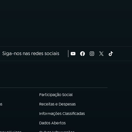
Siga-nos nas redes sociais
Participação Social
(abre em nova aba)
as
Receitas e Despesas
(abre em nova aba)
Informações Classificadas
(abre em nova aba)
Dados Abertos
(abre em nova aba)