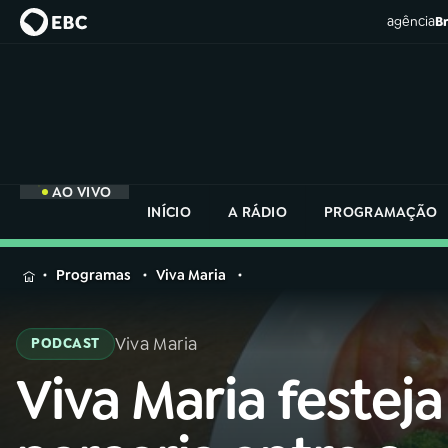
agência
Br
AO VIVO
INÍCIO
A RÁDIO
PROGRAMAÇÃO
MENU
Programas
Viva Maria
Buscar
na
Viva Maria
PODCAST
Rádio
Buscar
Nacional
Viva Maria festeja
Buscar
na
Rádio
AO VIVO