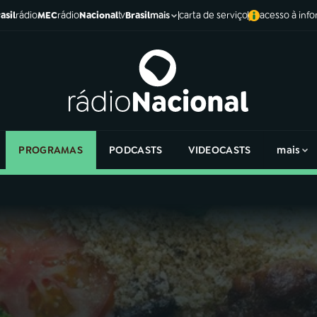
asil
rádio
MEC
rádio
Nacional
tv
Brasil
carta de serviço
acesso à inf
mais
PROGRAMAS
PODCASTS
VIDEOCASTS
mais