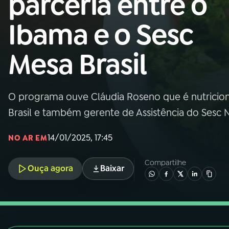
parceria entre o
Nacional
Ibama e o Sesc
01
INÍCIO
Mesa Brasil
02
A RÁDIO
O programa ouve Cláudia Roseno que é nutricion
03
PROGRAMAÇÃO
Brasil e também gerente de Assistência do Sesc 
04
PROGRAMAS
14/01/2025, 17:45
NO AR EM
Compartilhe
05
PODCASTS
Ouça agora
Baixar
06
VIDEOCASTS