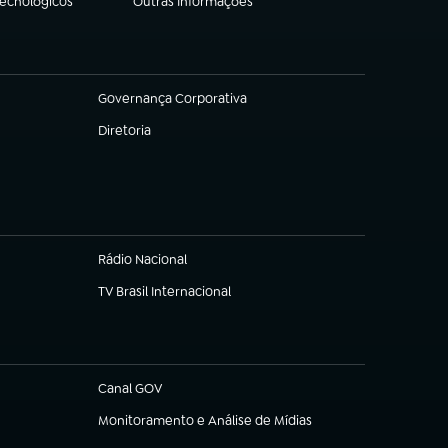
Tecnológicos
Outras Informações
(abre em nova aba)
Governança Corporativa
(abre em nova aba)
Diretoria
(abre em nova aba)
Rádio Nacional
TV Brasil Internacional
(abre em nova aba)
Canal GOV
(abre em nova aba)
Monitoramento e Análise de Mídias
(abre em nova aba)