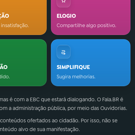
ÇÃO
ELOGIO
 insatisfação.
Compartilhe algo positivo.
ÇÃO
SIMPLIFIQUE
dido.
Sugira melhorias.
 mas é com a EBC que estará dialogando. O Fala.BR é
m a administração pública, por meio das Ouvidorias.
 conteúdos ofertados ao cidadão. Por isso, não se
onteúdo alvo de sua manifestação.