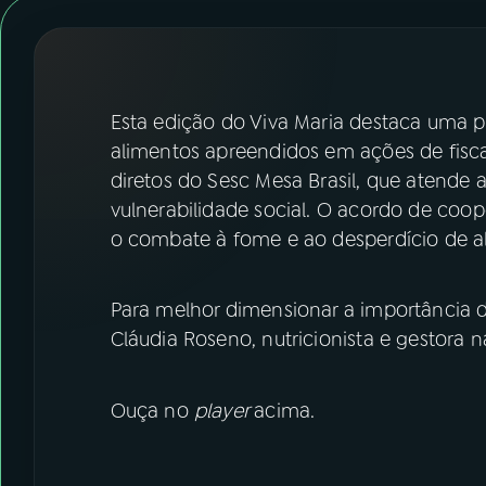
07
ÚLTIMAS
08
FESTIVAL DE MÚSICA
Esta edição do Viva Maria destaca uma p
ACOMPANHE A RÁDIO NACIONAL
alimentos apreendidos em ações de fisca
diretos do Sesc Mesa Brasil, que atende 
YouTube
Facebook
vulnerabilidade social. O acordo de coop
o combate à fome e ao desperdício de al
Instagram
X
TikTok
Para melhor dimensionar a importância
Cláudia Roseno, nutricionista e gestora n
Ouça no
player
acima.