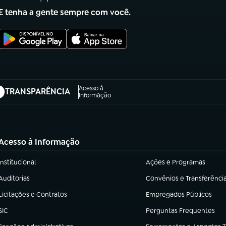
E tenha a gente sempre com você.
Acesso à
TRANSPARÊNCIA
abre em nova aba)
Informação
Acesso à Informação
Institucional
Ações e Programas
(abre em nova aba)
(abre em nova aba)
Auditorias
Convênios e Transferênci
(abre em nova aba)
(abre em nova aba)
Licitações e Contratos
Empregados Públicos
(abre em nova aba)
(abre em nova aba)
SIC
Perguntas Frequentes
(abre em nova aba)
(abre em nova aba)