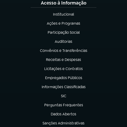
Acesso à Informação
Institucional
(abre em nova aba)
Ações e Programas
(abre em nova aba)
Participação Social
(abre em nova aba)
Auditorias
(abre em nova aba)
Convênios e Transferências
(abre em nova aba)
Receitas e Despesas
(abre em nova aba)
Licitações e Contratos
(abre em nova aba)
Empregados Públicos
(abre em nova aba)
Informações Classificadas
(abre em nova aba)
SIC
(abre em nova aba)
Perguntas Frequentes
(abre em nova aba)
Dados Abertos
(abre em nova aba)
Sanções Administrativas
(abre em nova aba)