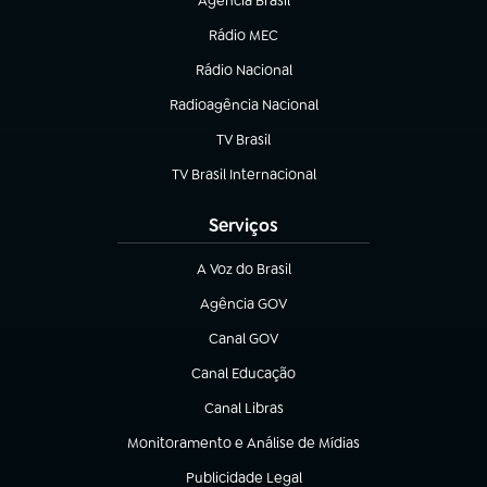
Agência Brasil
(abre em nova aba)
Rádio MEC
(abre em nova aba)
Rádio Nacional
Radioagência Nacional
(abre em nova aba)
TV Brasil
(abre em nova aba)
TV Brasil Internacional
(abre em nova aba)
Serviços
A Voz do Brasil
(abre em nova aba)
Agência GOV
(abre em nova aba)
Canal GOV
(abre em nova aba)
Canal Educação
(abre em nova aba)
Canal Libras
(abre em nova aba)
Monitoramento e Análise de Mídias
(abre em nova aba)
Publicidade Legal
(abre em nova aba)