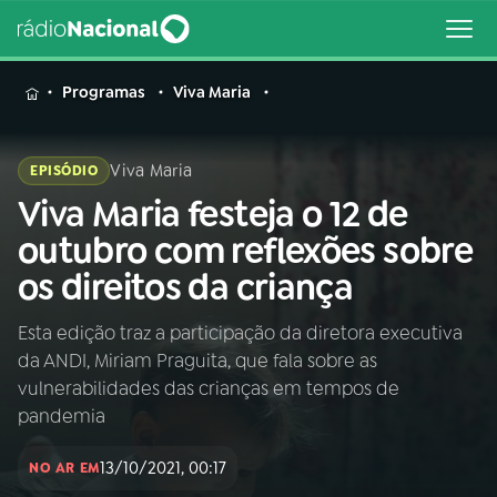
MENU
Programas
Viva Maria
Viva Maria
EPISÓDIO
Viva Maria festeja o 12 de
Buscar
na
outubro com reflexões sobre
Rádio
Buscar
os direitos da criança
Nacional
Esta edição traz a participação da diretora executiva
AO VIVO
da ANDI, Miriam Praguita, que fala sobre as
vulnerabilidades das crianças em tempos de
01
INÍCIO
pandemia
13/10/2021, 00:17
NO AR EM
02
A RÁDIO