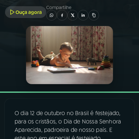
Compartilhe
Ouça agora
03
PROGRAMAÇÃO
04
PROGRAMAS
05
PODCASTS
06
VIDEOCASTS
07
ÚLTIMAS
O dia 12 de outubro no Brasil é festejado,
08
FESTIVAL DE MÚSICA
para os cristãos, o Dia de Nossa Senhora
Aparecida, padroeira de nosso país. E
ACOMPANHE A RÁDIO NACIONAL
este ano em especial é festejado