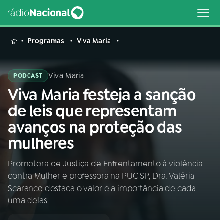
MENU
Programas
Viva Maria
Viva Maria
PODCAST
Viva Maria festeja a sanção
Buscar
na
de leis que representam
Rádio
Buscar
avanços na proteção das
Nacional
mulheres
AO VIVO
Promotora de Justiça de Enfrentamento à violência
contra Mulher e professora na PUC SP, Dra. Valéria
01
INÍCIO
Scarance destaca o valor e a importância de cada
uma delas
02
A RÁDIO