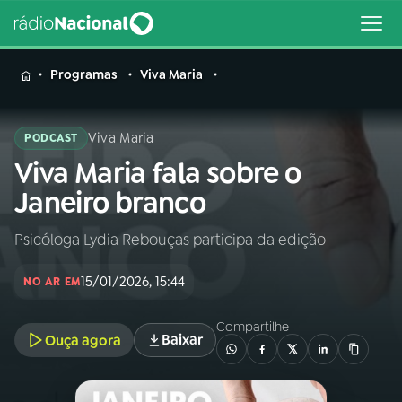
MENU
Programas
Viva Maria
Viva Maria
PODCAST
Viva Maria fala sobre o
Buscar
na
Janeiro branco
Rádio
Buscar
Nacional
Psicóloga Lydia Rebouças participa da edição
AO VIVO
15/01/2026, 15:44
NO AR EM
01
INÍCIO
Compartilhe
Baixar
Ouça agora
02
A RÁDIO