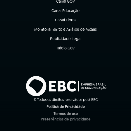
Canal GOV
(abre em nova aba)
Canal Educação
(abre em nova aba)
Canal Libras
(abre em nova aba)
Monitoramento e Análise de Mídias
(abre em nova aba)
Publicidade Legal
(abre em nova aba)
Rádio Gov
(abre em nova aba)
© Todos os direitos reservados pela EBC
Política de Privacidade
(abre em nova aba)
Termos de uso
(abre em nova aba)
Preferências de privacidade