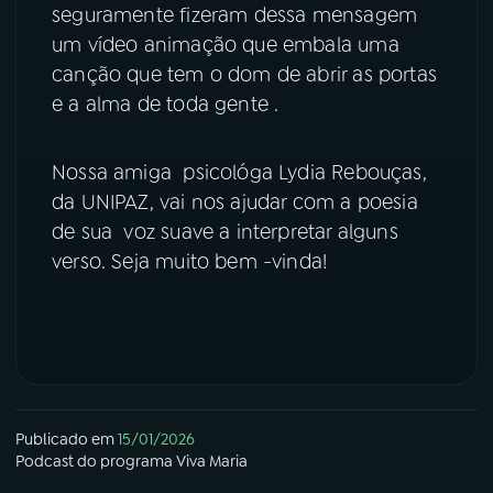
seguramente fizeram dessa mensagem
YouTube
Facebook
um vídeo animação que embala uma
canção que tem o dom de abrir as portas
Instagram
X
e a alma de toda gente .
TikTok
Nossa amiga psicológa Lydia Rebouças,
da UNIPAZ, vai nos ajudar com a poesia
de sua voz suave a interpretar alguns
verso. Seja muito bem -vinda!
Publicado em
15/01/2026
Podcast
do programa
Viva Maria