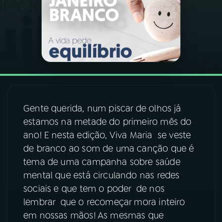
03
PROGRAMAÇÃO
04
PROGRAMAS
05
PODCASTS
Gente querida, num piscar de olhos já
estamos na metade do primeiro mês do
06
VIDEOCASTS
ano! E nesta edição, Viva Maria se veste
de branco ao som de uma canção que é
07
ÚLTIMAS
tema de uma campanha sobre saúde
mental que está circulando nas redes
08
FESTIVAL DE MÚSICA
sociais e que tem o poder de nos
lembrar que o recomeçar mora inteiro
em nossas mãos! As mesmas que
ACOMPANHE A RÁDIO NACIONAL