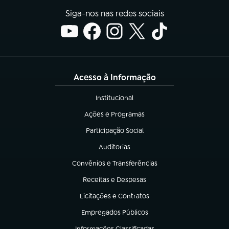
Siga-nos nas redes sociais
Acesso à Informação
Institucional
(abre em nova aba)
Ações e Programas
(abre em nova aba)
Participação Social
(abre em nova aba)
Auditorias
(abre em nova aba)
Convênios e Transferências
(abre em nova aba)
Receitas e Despesas
(abre em nova aba)
Licitações e Contratos
(abre em nova aba)
Empregados Públicos
(abre em nova aba)
Informações Classificadas