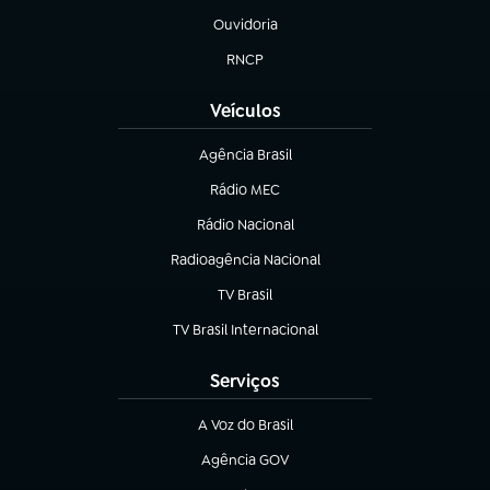
Ouvidoria
(abre em nova aba)
RNCP
(abre em nova aba)
Veículos
Agência Brasil
(abre em nova aba)
Rádio MEC
(abre em nova aba)
Rádio Nacional
Radioagência Nacional
(abre em nova aba)
TV Brasil
(abre em nova aba)
TV Brasil Internacional
(abre em nova aba)
Serviços
A Voz do Brasil
(abre em nova aba)
Agência GOV
(abre em nova aba)