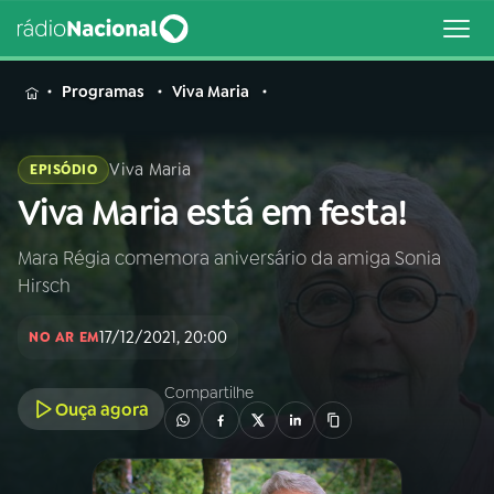
MENU
Programas
Viva Maria
Viva Maria
EPISÓDIO
Viva Maria está em festa!
Buscar
na
Rádio
Mara Régia comemora aniversário da amiga Sonia
Buscar
Nacional
Hirsch
AO VIVO
17/12/2021, 20:00
NO AR EM
Compartilhe
01
INÍCIO
Ouça agora
02
A RÁDIO