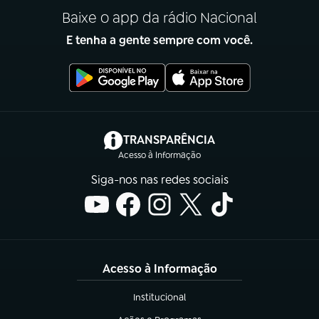
Baixe o app da rádio Nacional
E tenha a gente sempre com você.
(abre em nova aba)
TRANSPARÊNCIA
Acesso à Informação
Siga-nos nas redes sociais
Acesso à Informação
Institucional
(abre em nova aba)