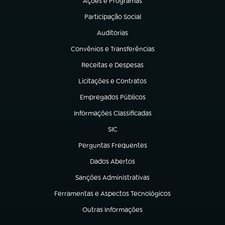
Ações e Programas
(abre em nova aba)
Participação Social
(abre em nova aba)
Auditorias
(abre em nova aba)
Convênios e Transferências
(abre em nova aba)
Receitas e Despesas
(abre em nova aba)
Licitações e Contratos
(abre em nova aba)
Empregados Públicos
(abre em nova aba)
Informações Classificadas
(abre em nova aba)
SIC
(abre em nova aba)
Perguntas Frequentes
(abre em nova aba)
Dados Abertos
(abre em nova aba)
Sanções Administrativas
(abre em nova aba)
Ferramentas e Aspectos Tecnológicos
(abre em nova aba)
Outras Informações
(abre em nova aba)