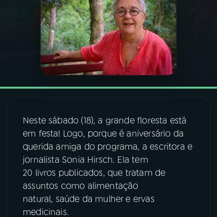
03
PROGRAMAÇÃO
04
PROGRAMAS
05
PODCASTS
Neste sábado (18), a grande floresta está
06
VIDEOCASTS
em festa! Logo, porque é aniversário da
querida amiga do programa, a escritora e
07
ÚLTIMAS
jornalista Sonia Hirsch. Ela tem
20 livros publicados, que tratam de
08
FESTIVAL DE MÚSICA
assuntos como alimentação
natural, saúde da mulher e ervas
medicinais.
ACOMPANHE A RÁDIO NACIONAL