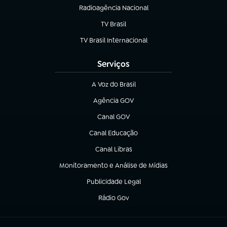
Radioagência Nacional
(abre em nova aba)
TV Brasil
(abre em nova aba)
TV Brasil Internacional
(abre em nova aba)
Serviços
A Voz do Brasil
(abre em nova aba)
Agência GOV
(abre em nova aba)
Canal GOV
(abre em nova aba)
Canal Educação
(abre em nova aba)
Canal Libras
(abre em nova aba)
Monitoramento e Análise de Mídias
(abre em nova aba)
Publicidade Legal
(abre em nova aba)
Rádio Gov
(abre em nova aba)