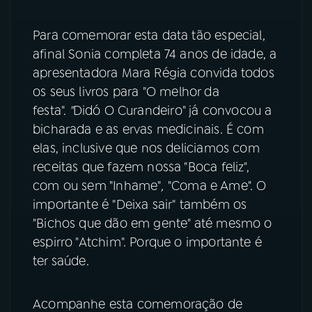
YouTube
Facebook
Para comemorar esta data tão especial,
afinal Sonia completa 74 anos de idade, a
Instagram
X
apresentadora Mara Régia convida todos
os seus livros para
"O melhor da
TikTok
festa".
"
Didó O Curandeiro" já convocou a
bicharada e as ervas medicinais. É com
elas, inclusive que nos deliciamos com
receitas que fazem nossa "Boca feliz",
com ou sem "Inhame"
,
"Coma e Ame". O
importante é
"Deixa sair"
também os
"Bichos que dão em gente" até mesmo o
espirro "Atchim". Porque o importante é
ter saúde.
Acompanhe esta comemoração de