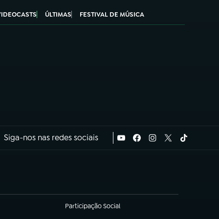
VIDEOCASTS
ÚLTIMAS
FESTIVAL DE MÚSICA
Siga-nos nas redes sociais
Participação Social
(abre em nova aba)