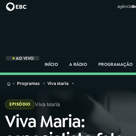
agência
Br
AO VIVO
INÍCIO
A RÁDIO
PROGRAMAÇÃO
MENU
Programas
Viva Maria
Buscar
na
Viva Maria
EPISÓDIO
Rádio
Buscar
Nacional
Viva Maria:
Buscar
na
Rádio
AO VIVO