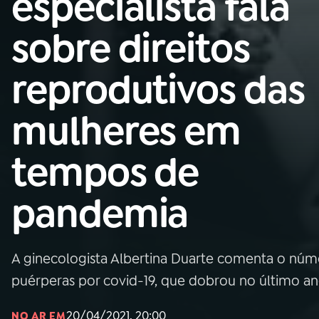
especialista fala
Nacional
sobre direitos
01
INÍCIO
reprodutivos das
02
A RÁDIO
mulheres em
03
PROGRAMAÇÃO
tempos de
04
PROGRAMAS
pandemia
05
PODCASTS
A ginecologista Albertina Duarte comenta o nú
06
VIDEOCASTS
puérperas por covid-19, que dobrou no último a
20/04/2021, 20:00
NO AR EM