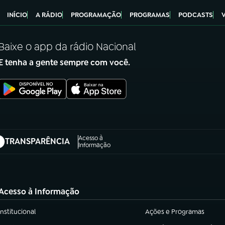
INÍCIO
A RÁDIO
PROGRAMAÇÃO
PROGRAMAS
PODCASTS
Baixe o app da rádio Nacional
E tenha a gente sempre com você.
Acesso à
TRANSPARÊNCIA
abre em nova aba)
Informação
Acesso à Informação
Institucional
Ações e Programas
(abre em nova aba)
(abre em nova aba)