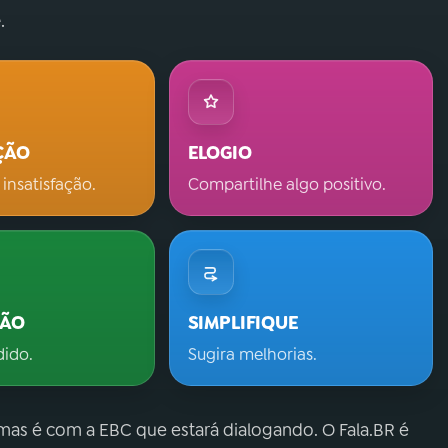
.
ÇÃO
ELOGIO
 insatisfação.
Compartilhe algo positivo.
ÇÃO
SIMPLIFIQUE
dido.
Sugira melhorias.
 mas é com a EBC que estará dialogando. O Fala.BR é