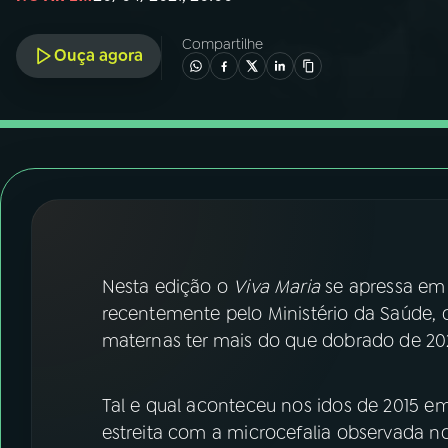
07
ÚLTIMAS
Compartilhe
Ouça agora
08
FESTIVAL DE MÚSICA
ACOMPANHE A RÁDIO NACIONAL
YouTube
Facebook
Instagram
X
TikTok
Nesta edição o
Viva Maria
se apressa em
recentemente pelo Ministério da Saúde,
maternas ter mais do que dobrado de 2020
Tal e qual aconteceu nos idos de 2015 em
estreita com a microcefalia observada n