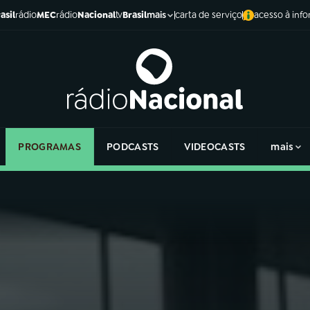
asil
rádio
MEC
rádio
Nacional
tv
Brasil
carta de serviço
acesso à inf
mais
PROGRAMAS
PODCASTS
VIDEOCASTS
mais