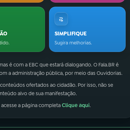
ÇÃO
SIMPLIFIQUE
dido.
Sugira melhorias.
 mas é com a EBC que estará dialogando. O Fala.BR é
m a administração pública, por meio das Ouvidorias.
 conteúdos ofertados ao cidadão. Por isso, não se
onteúdo alvo de sua manifestação.
Clique aqui
, acesse a página completa
.