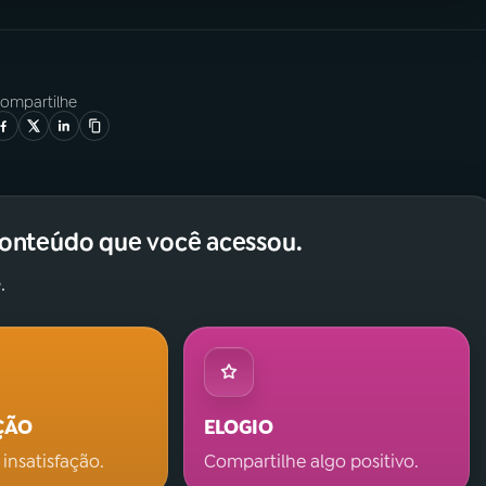
ompartilhe
conteúdo que você acessou.
.
ÇÃO
ELOGIO
 insatisfação.
Compartilhe algo positivo.