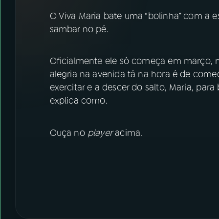
07
ÚLTIMAS
O Viva Maria bate uma “bolinha” com a e
sambar no
08
FESTIVAL DE MÚSICA
Oficialmente ele só começa em março, ma
ACOMPANHE A RÁDIO NACIONAL
alegria na avenida tá na hora é de come
exercitar e a descer do salto, Maria, para
YouTube
Facebook
explica como.
Instagram
X
Ouça no
player
acima.
TikTok