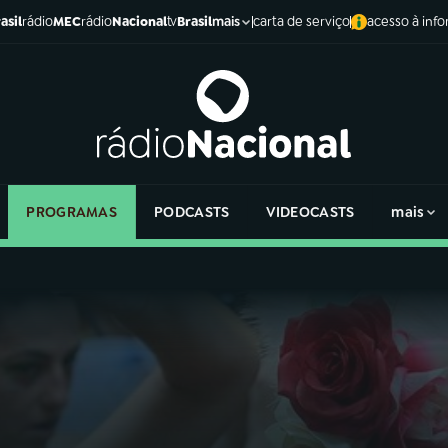
asil
rádio
MEC
rádio
Nacional
tv
Brasil
carta de serviço
acesso à inf
mais
PROGRAMAS
PODCASTS
VIDEOCASTS
mais