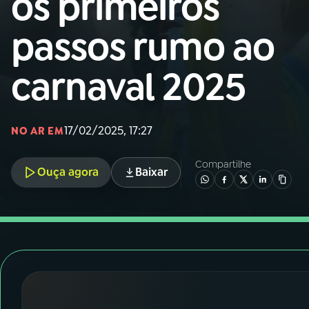
os primeiros
Nacional
passos rumo ao
01
INÍCIO
carnaval 2025
02
A RÁDIO
17/02/2025, 17:27
03
PROGRAMAÇÃO
NO AR EM
Compartilhe
Ouça agora
Baixar
04
PROGRAMAS
05
PODCASTS
06
VIDEOCASTS