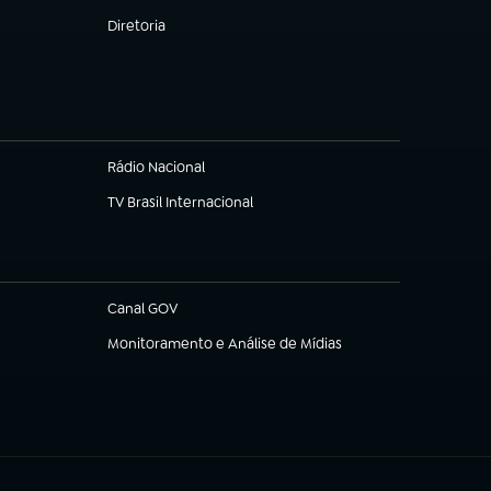
Diretoria
(abre em nova aba)
Rádio Nacional
TV Brasil Internacional
(abre em nova aba)
Canal GOV
(abre em nova aba)
Monitoramento e Análise de Mídias
(abre em nova aba)