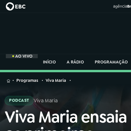
agência
Br
AO VIVO
INÍCIO
A RÁDIO
PROGRAMAÇÃO
MENU
Programas
Viva Maria
Buscar
na
Viva Maria
PODCAST
Rádio
Buscar
Nacional
Viva Maria ensaia
Buscar
na
Rádio
AO VIVO