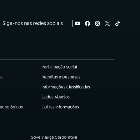
Siga-nos nas redes sociais
Participação Social
(abre em nova aba)
as
Receitas e Despesas
(abre em nova aba)
Informações Classificadas
(abre em nova aba)
Dados Abertos
(abre em nova aba)
Tecnológicos
Outras Informações
(abre em nova aba)
Governança Corporativa
(abre em nova aba)