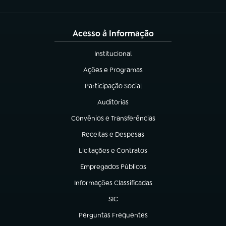
Acesso à Informação
Institucional
(abre em nova aba)
Ações e Programas
(abre em nova aba)
Participação Social
(abre em nova aba)
Auditorias
(abre em nova aba)
Convênios e Transferências
(abre em nova aba)
Receitas e Despesas
(abre em nova aba)
Licitações e Contratos
(abre em nova aba)
Empregados Públicos
(abre em nova aba)
Informações Classificadas
(abre em nova aba)
SIC
(abre em nova aba)
Perguntas Frequentes
(abre em nova aba)