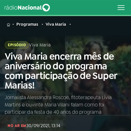
MENU
Programas
Viva Maria
Viva Maria
EPISÓDIO
Viva Maria encerra mês de
Buscar
na
aniversário do programa
Rádio
Buscar
com participação de Super
Nacional
Marias!
AO VIVO
Jornalista Alessandra Roscoe, fitoterapeuta Lívia
Martins e ouvinte Maria Vilani falam como foi
01
INÍCIO
participar da festa de 40 anos do programa
30/09/2021, 13:14
02
A RÁDIO
NO AR EM