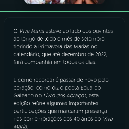
YouTube
Facebook
Instagram
X
O
Viva Maria
esteve ao lado dos ouvintes
ao longo de todo o mês de setembro
TikTok
florindo a Primavera das Marias no
calendário, que até dezembro de 2022,
fará companhia em todos os dias.
E como recordar é passar de novo pelo
coração, como diz o poeta Eduardo
Galeano no
Livro dos Abraços
, esta
edição reúne algumas importantes
participações que marcaram presença
nas comemorações dos 40 anos do
Viva
Maria
.