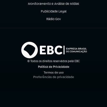
Monitoramento e Análise de Mídias
(abre em nova aba)
Publicidade Legal
(abre em nova aba)
Rádio Gov
(abre em nova aba)
© Todos os direitos reservados pela EBC
Política de Privacidade
(abre em nova aba)
Termos de uso
(abre em nova aba)
Preferências de privacidade