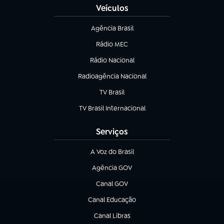
Veículos
Agência Brasil
(abre em nova aba)
Rádio MEC
(abre em nova aba)
Rádio Nacional
Radioagência Nacional
(abre em nova aba)
TV Brasil
(abre em nova aba)
TV Brasil Internacional
(abre em nova aba)
Serviços
A Voz do Brasil
(abre em nova aba)
Agência GOV
(abre em nova aba)
Canal GOV
(abre em nova aba)
Canal Educação
(abre em nova aba)
Canal Libras
(abre em nova aba)