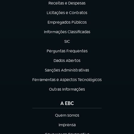
Receitas e Despesas
(abre em nova aba)
Licitações e Contratos
(abre em nova aba)
Empregados Públicos
(abre em nova aba)
Informações Classificadas
(abre em nova aba)
SIC
(abre em nova aba)
Perguntas Frequentes
(abre em nova aba)
Dados Abertos
(abre em nova aba)
Sanções Administrativas
(abre em nova aba)
Ferramentas e Aspectos Tecnológicos
(abre em nova aba)
Outras Informações
(abre em nova aba)
A EBC
Quem somos
(abre em nova aba)
Imprensa
(abre em nova aba)