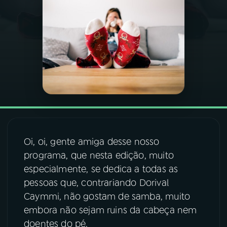
03
PROGRAMAÇÃO
04
PROGRAMAS
05
PODCASTS
06
VIDEOCASTS
Oi, oi, gente amiga desse nosso
programa, que nesta edição, muito
07
ÚLTIMAS
especialmente, se dedica a todas as
pessoas que, contrariando Dorival
08
FESTIVAL DE MÚSICA
Caymmi, não gostam de samba, muito
embora não sejam ruins da cabeça nem
doentes do pé.
ACOMPANHE A RÁDIO NACIONAL