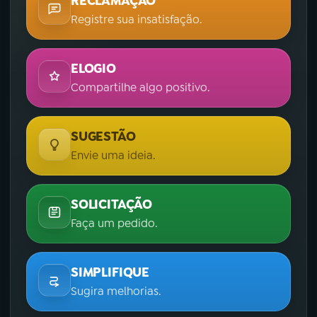
RECLAMAÇÃO
Registre sua insatisfação.
ELOGIO
Compartilhe algo positivo.
SUGESTÃO
Envie uma ideia.
SOLICITAÇÃO
Faça um pedido.
SIMPLIFIQUE
Sugira melhorias.