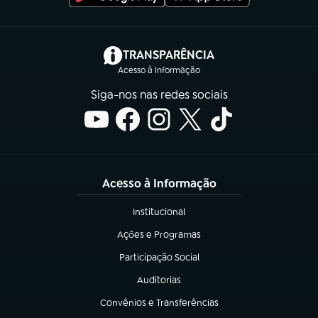
(abre em nova aba)
TRANSPARÊNCIA
Acesso à Informação
Siga-nos nas redes sociais
Acesso à Informação
Institucional
(abre em nova aba)
Ações e Programas
(abre em nova aba)
Participação Social
(abre em nova aba)
Auditorias
(abre em nova aba)
Convênios e Transferências
(abre em nova aba)