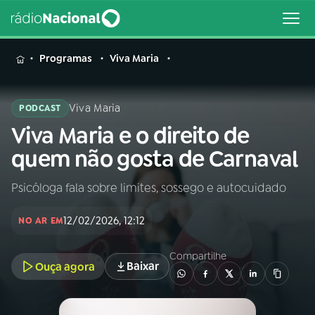
MENU
Programas
Viva Maria
Viva Maria
PODCAST
Viva Maria e o direito de
Buscar
na
quem não gosta de Carnaval
Rádio
Buscar
Nacional
Psicóloga fala sobre limites, sossego e autocuidado
AO VIVO
12/02/2026, 12:12
NO AR EM
01
INÍCIO
Compartilhe
Baixar
Ouça agora
02
A RÁDIO