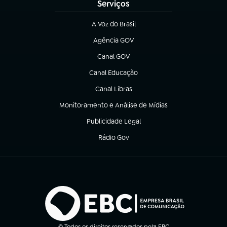
Serviços
A Voz do Brasil
(abre em nova aba)
Agência GOV
(abre em nova aba)
Canal GOV
(abre em nova aba)
Canal Educação
(abre em nova aba)
Canal Libras
(abre em nova aba)
Monitoramento e Análise de Mídias
(abre em nova aba)
Publicidade Legal
(abre em nova aba)
Rádio Gov
(abre em nova aba)