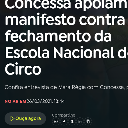
Concessa apoiam
Nacional
manifesto contra
01
INÍCIO
fechamento da
02
A RÁDIO
Escola Nacional 
03
PROGRAMAÇÃO
Circo
04
PROGRAMAS
Confira entrevista de Mara Régia com Concessa
05
PODCASTS
26/03/2021, 18:44
NO AR EM
06
VIDEOCASTS
Compartilhe
Ouça agora