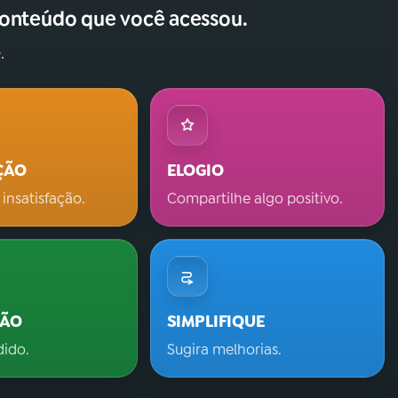
conteúdo que você acessou.
.
ÇÃO
ELOGIO
 insatisfação.
Compartilhe algo positivo.
ÇÃO
SIMPLIFIQUE
dido.
Sugira melhorias.