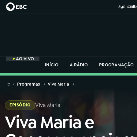
agência
Br
AO VIVO
INÍCIO
A RÁDIO
PROGRAMAÇÃO
MENU
Programas
Viva Maria
Buscar
na
Viva Maria
EPISÓDIO
Rádio
Buscar
Nacional
Viva Maria e
Buscar
na
Rádio
AO VIVO