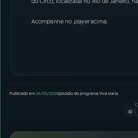
do Circo, localizada no Rio de Janeiro, n
Acompanhe no
player
acima.
Publicado em
26/03/2021
Episódio
do programa
Viva Maria
C