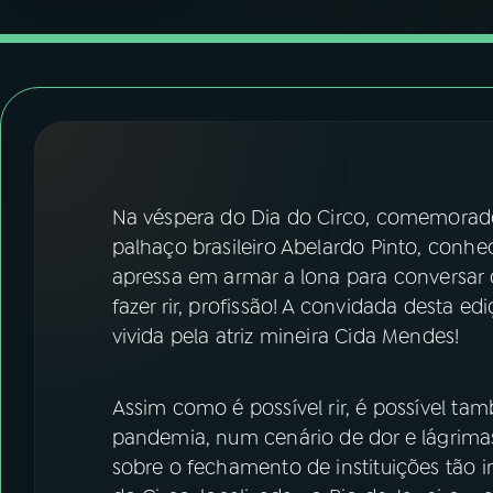
07
ÚLTIMAS
08
FESTIVAL DE MÚSICA
ACOMPANHE A RÁDIO NACIONAL
YouTube
Facebook
Na véspera do Dia do Circo, comemor
palhaço brasileiro Abelardo Pinto, conh
Instagram
X
apressa em armar a lona para conversar 
fazer rir, profissão! A convidada desta
TikTok
vivida pela atriz mineira Cida Mendes!
Assim como é possível rir, é possível t
pandemia, num cenário de dor e lágrim
sobre o fechamento de instituições tão 