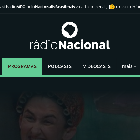
asil
rádio
MEC
rádio
Nacional
tv
Brasil
carta de serviço
acesso à inf
mais
PROGRAMAS
PODCASTS
VIDEOCASTS
mais