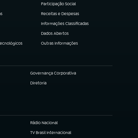
Participação Social
(abre em nova aba)
as
Receitas e Despesas
(abre em nova aba)
Informações Classificadas
(abre em nova aba)
Dados Abertos
(abre em nova aba)
Tecnológicos
Outras Informações
(abre em nova aba)
Governança Corporativa
(abre em nova aba)
Diretoria
(abre em nova aba)
Rádio Nacional
TV Brasil Internacional
(abre em nova aba)