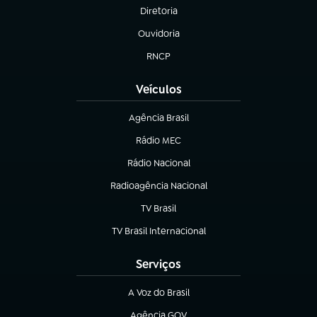
Diretoria
(abre em nova aba)
Ouvidoria
(abre em nova aba)
RNCP
(abre em nova aba)
Veículos
Agência Brasil
(abre em nova aba)
Rádio MEC
(abre em nova aba)
Rádio Nacional
Radioagência Nacional
(abre em nova aba)
TV Brasil
(abre em nova aba)
TV Brasil Internacional
(abre em nova aba)
Serviços
A Voz do Brasil
(abre em nova aba)
Agência GOV