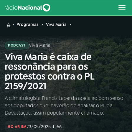
MENU
Programas
Viva Maria
Viva Maria
PODCAST
Viva Maria é caixa de
Buscar
na
ressonância para os
Rádio
Buscar
protestos contra o PL
Nacional
2159/2021
AO VIVO
A climatologista Francis Lacerda apela ao bom senso
aos deputados que haverão de analisar o PL da
01
INÍCIO
Devastação, assim popularmente chamado.
23/05/2025, 11:56
02
A RÁDIO
NO AR EM