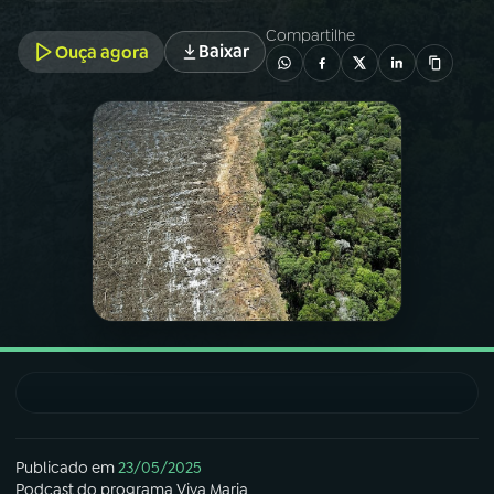
Compartilhe
Baixar
Ouça agora
03
PROGRAMAÇÃO
04
PROGRAMAS
05
PODCASTS
06
VIDEOCASTS
07
ÚLTIMAS
08
FESTIVAL DE MÚSICA
Publicado em
23/05/2025
ACOMPANHE A RÁDIO NACIONAL
Podcast
do programa
Viva Maria