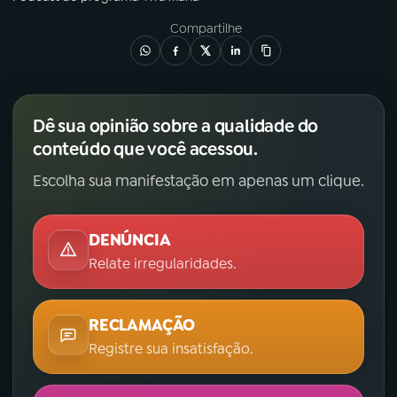
Compartilhe
YouTube
Facebook
Instagram
X
Dê sua opinião sobre a qualidade do
TikTok
conteúdo que você acessou.
Escolha sua manifestação em apenas um clique.
DENÚNCIA
Relate irregularidades.
RECLAMAÇÃO
Registre sua insatisfação.