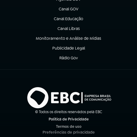
(abre em nova aba)
Canal GOV
(abre em nova aba)
Canal Educação
(abre em nova aba)
Canal Libras
(abre em nova aba)
Monitoramento e Análise de Mídias
(abre em nova aba)
Publicidade Legal
(abre em nova aba)
Rádio Gov
(abre em nova aba)
© Todos os direitos reservados pela EBC
Política de Privacidade
(abre em nova aba)
Termos de uso
(abre em nova aba)
Preferências de privacidade