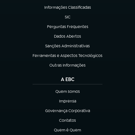
Informações Classificadas
(abre em nova aba)
SIC
(abre em nova aba)
Perguntas Frequentes
(abre em nova aba)
Dados Abertos
(abre em nova aba)
Sanções Administrativas
(abre em nova aba)
Ferramentas e Aspectos Tecnológicos
(abre em nova aba)
Outras Informações
(abre em nova aba)
A EBC
Quem somos
(abre em nova aba)
Imprensa
(abre em nova aba)
Governança Corporativa
(abre em nova aba)
Contatos
(abre em nova aba)
Quem é Quem
(abre em nova aba)