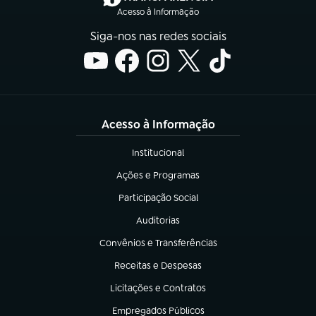
Acesso à Informação
Siga-nos nas redes sociais
Acesso à Informação
Institucional
(abre em nova aba)
Ações e Programas
(abre em nova aba)
Participação Social
(abre em nova aba)
Auditorias
(abre em nova aba)
Convênios e Transferências
(abre em nova aba)
Receitas e Despesas
(abre em nova aba)
Licitações e Contratos
(abre em nova aba)
Empregados Públicos
(abre em nova aba)