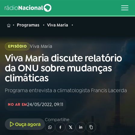
MENU
Programas
Viva Maria
Viva Maria
EPISÓDIO
Viva Maria discute relatório
Buscar
na
da ONU sobre mudanças
Rádio
Buscar
climáticas
Nacional
Programa entrevista a climatologista Francis Lacerda
AO VIVO
24/05/2022, 09:11
NO AR EM
01
INÍCIO
Compartilhe
Ouça agora
02
A RÁDIO