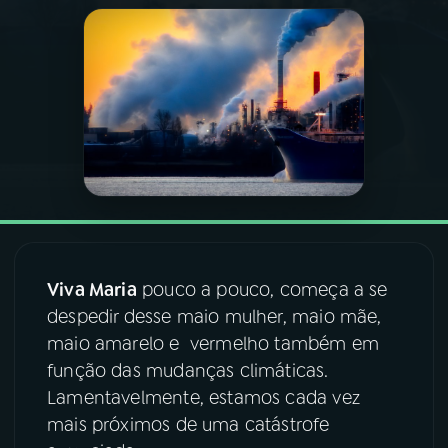
03
PROGRAMAÇÃO
04
PROGRAMAS
05
PODCASTS
06
VIDEOCASTS
Viva Maria
pouco a pouco, começa a se
07
ÚLTIMAS
despedir desse maio mulher, maio mãe,
maio amarelo e vermelho também em
função das mudanças climáticas.
08
FESTIVAL DE MÚSICA
Lamentavelmente, estamos cada vez
mais próximos de uma catástrofe
ACOMPANHE A RÁDIO NACIONAL