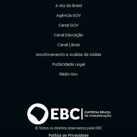
A Voz do Brasil
(abre em nova aba)
Agência GOV
(abre em nova aba)
Canal GOV
(abre em nova aba)
Canal Educação
(abre em nova aba)
Canal Libras
(abre em nova aba)
Monitoramento e Análise de Mídias
(abre em nova aba)
Publicidade Legal
(abre em nova aba)
Rádio Gov
(abre em nova aba)
© Todos os direitos reservados pela EBC
Política de Privacidade