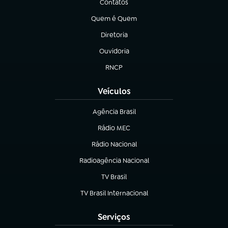
Contatos
(abre em nova aba)
Quem é Quem
(abre em nova aba)
Diretoria
(abre em nova aba)
Ouvidoria
(abre em nova aba)
RNCP
(abre em nova aba)
Veículos
Agência Brasil
(abre em nova aba)
Rádio MEC
(abre em nova aba)
Rádio Nacional
Radioagência Nacional
(abre em nova aba)
TV Brasil
(abre em nova aba)
TV Brasil Internacional
(abre em nova aba)
Serviços