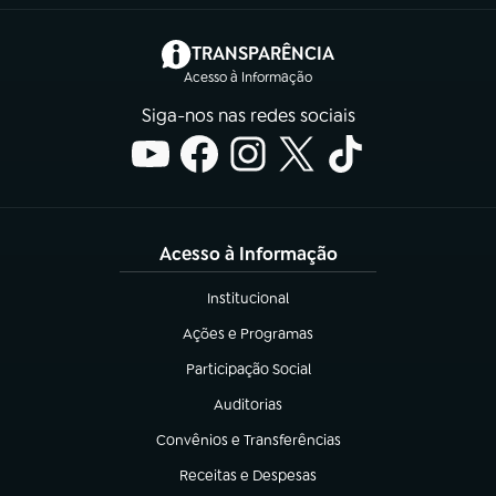
(abre em nova aba)
TRANSPARÊNCIA
Acesso à Informação
Siga-nos nas redes sociais
Acesso à Informação
Institucional
(abre em nova aba)
Ações e Programas
(abre em nova aba)
Participação Social
(abre em nova aba)
Auditorias
(abre em nova aba)
Convênios e Transferências
(abre em nova aba)
Receitas e Despesas
(abre em nova aba)