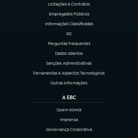
Licitações e Contratos
(abre em nova aba)
Empregados Públicos
(abre em nova aba)
Informações Classificadas
(abre em nova aba)
SIC
(abre em nova aba)
Perguntas Frequentes
(abre em nova aba)
Dados Abertos
(abre em nova aba)
Sanções Administrativas
(abre em nova aba)
Ferramentas e Aspectos Tecnológicos
(abre em nova aba)
Outras Informações
(abre em nova aba)
A EBC
Quem somos
(abre em nova aba)
Imprensa
(abre em nova aba)
Governança Corporativa
(abre em nova aba)