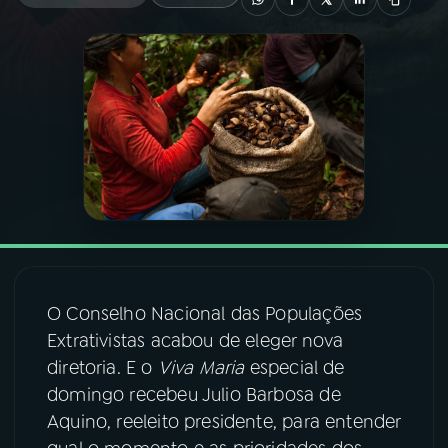
03
PROGRAMAÇÃO
04
PROGRAMAS
05
PODCASTS
06
VIDEOCASTS
O Conselho Nacional das Populações
07
ÚLTIMAS
Extrativistas acabou de eleger nova
diretoria. E o
Viva Maria
especial de
08
FESTIVAL DE MÚSICA
domingo recebeu Julio Barbosa de
Aquino, reeleito presidente, para entender
ACOMPANHE A RÁDIO NACIONAL