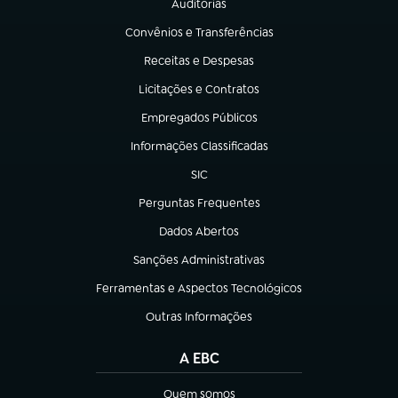
Auditorias
(abre em nova aba)
Convênios e Transferências
(abre em nova aba)
Receitas e Despesas
(abre em nova aba)
Licitações e Contratos
(abre em nova aba)
Empregados Públicos
(abre em nova aba)
Informações Classificadas
(abre em nova aba)
SIC
(abre em nova aba)
Perguntas Frequentes
(abre em nova aba)
Dados Abertos
(abre em nova aba)
Sanções Administrativas
(abre em nova aba)
Ferramentas e Aspectos Tecnológicos
(abre em nova aba)
Outras Informações
(abre em nova aba)
A EBC
Quem somos