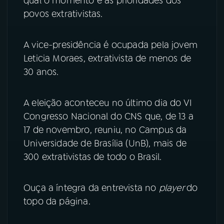
qual o momento e as prioridades dos
povos extrativistas.
YouTube
Facebook
A vice-presidência é ocupada pela jovem
Instagram
X
Leticia Moraes, extrativista de menos de
TikTok
30 anos.
A eleição aconteceu no último dia do VI
Congresso Nacional do CNS que, de 13 a
17 de novembro, reuniu, no Campus da
Universidade de Brasília (UnB), mais de
300 extrativistas de todo o Brasil.
Ouça a íntegra da entrevista no
player
do
topo da página.