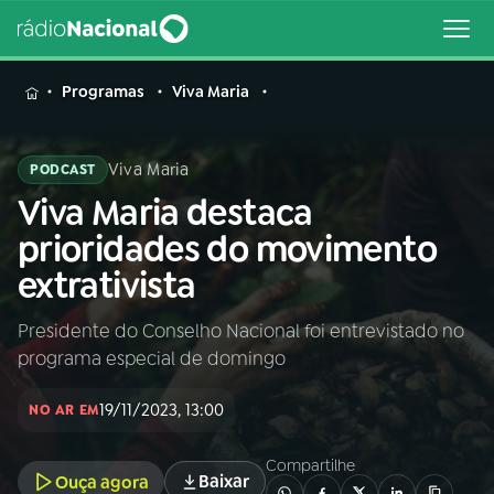
MENU
Programas
Viva Maria
Viva Maria
PODCAST
Viva Maria destaca
Buscar
na
prioridades do movimento
Rádio
Buscar
extrativista
Nacional
Presidente do Conselho Nacional foi entrevistado no
AO VIVO
programa especial de domingo
01
INÍCIO
19/11/2023, 13:00
NO AR EM
Compartilhe
02
A RÁDIO
Baixar
Ouça agora