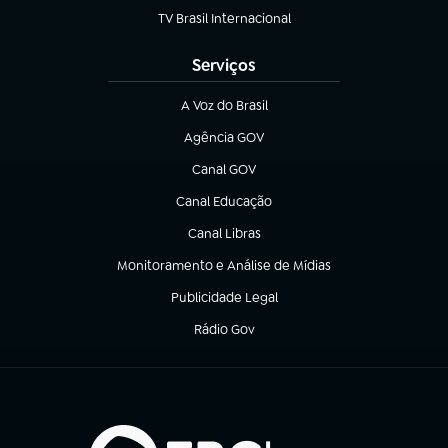
TV Brasil Internacional
(abre em nova aba)
Serviços
A Voz do Brasil
(abre em nova aba)
Agência GOV
(abre em nova aba)
Canal GOV
(abre em nova aba)
Canal Educação
(abre em nova aba)
Canal Libras
(abre em nova aba)
Monitoramento e Análise de Mídias
(abre em nova aba)
Publicidade Legal
(abre em nova aba)
Rádio Gov
(abre em nova aba)