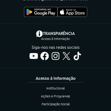
(abre em nova aba)
TRANSPARÊNCIA
Acesso à Informação
Siga-nos nas redes sociais
Acesso à Informação
Institucional
(abre em nova aba)
Ações e Programas
(abre em nova aba)
Participação Social
(abre em nova aba)