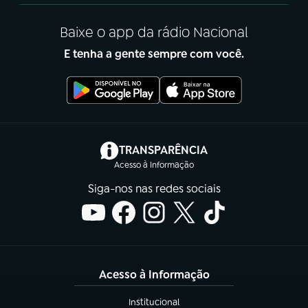
Baixe o app da rádio Nacional
E tenha a gente sempre com você.
(abre em nova aba)
TRANSPARÊNCIA
Acesso à Informação
Siga-nos nas redes sociais
Acesso à Informação
Institucional
(abre em nova aba)