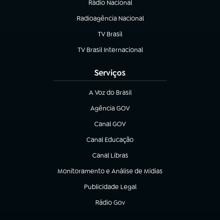
Rádio Nacional
Radioagência Nacional
(abre em nova aba)
TV Brasil
(abre em nova aba)
TV Brasil Internacional
(abre em nova aba)
Serviços
A Voz do Brasil
(abre em nova aba)
Agência GOV
(abre em nova aba)
Canal GOV
(abre em nova aba)
Canal Educação
(abre em nova aba)
Canal Libras
(abre em nova aba)
Monitoramento e Análise de Mídias
(abre em nova aba)
Publicidade Legal
(abre em nova aba)
Rádio Gov
(abre em nova aba)