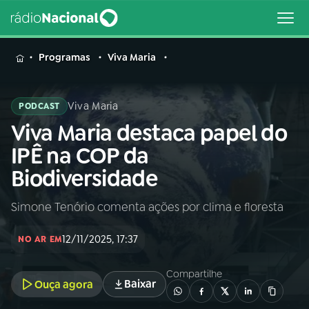
MENU
Programas
Viva Maria
Viva Maria
PODCAST
Viva Maria destaca papel do
Buscar
na
IPÊ na COP da
Rádio
Buscar
Biodiversidade
Nacional
Simone Tenório comenta ações por clima e floresta
AO VIVO
12/11/2025, 17:37
NO AR EM
01
INÍCIO
Compartilhe
Baixar
Ouça agora
02
A RÁDIO