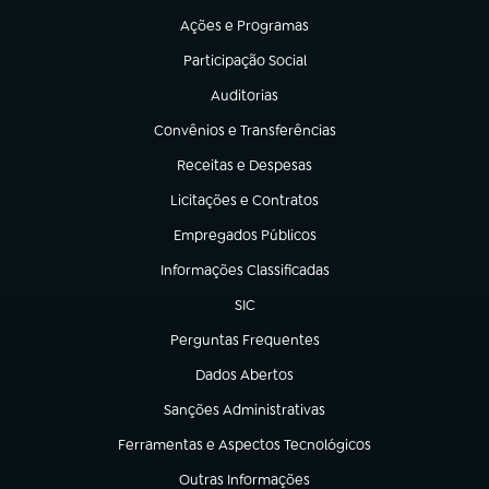
Ações e Programas
(abre em nova aba)
Participação Social
(abre em nova aba)
Auditorias
(abre em nova aba)
Convênios e Transferências
(abre em nova aba)
Receitas e Despesas
(abre em nova aba)
Licitações e Contratos
(abre em nova aba)
Empregados Públicos
(abre em nova aba)
Informações Classificadas
(abre em nova aba)
SIC
(abre em nova aba)
Perguntas Frequentes
(abre em nova aba)
Dados Abertos
(abre em nova aba)
Sanções Administrativas
(abre em nova aba)
Ferramentas e Aspectos Tecnológicos
(abre em nova aba)
Outras Informações
(abre em nova aba)