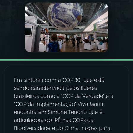
03
PROGRAMAÇÃO
04
PROGRAMAS
05
PODCASTS
06
VIDEOCASTS
Em sintonia com a COP 30, que está
sendo caracterizada pelos líderes
07
ÚLTIMAS
brasileiros como a "COP da Verdade" e a
"COP da Implementação” Viva Maria
encontra em Simone Tenório que é
08
FESTIVAL DE MÚSICA
articuladora do IPÊ nas COPs da
Biodiversidade e do Clima, razões para
ACOMPANHE A RÁDIO NACIONAL