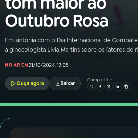
tom maior ao
Nacional
Outubro Rosa
01
INÍCIO
02
A RÁDIO
Em sintonia com o Dia Internacional de Combate
a ginecologista Livia Martins sobre os fatores de 
03
PROGRAMAÇÃO
21/10/2024, 12:05
NO AR EM
04
PROGRAMAS
Compartilhe
Ouça agora
Baixar
05
PODCASTS
06
VIDEOCASTS