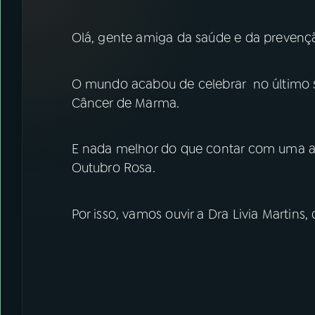
07
ÚLTIMAS
Olá, gente amiga da saúde e da prevenç
08
FESTIVAL DE MÚSICA
O mundo acabou de celebrar no último s
ACOMPANHE A RÁDIO NACIONAL
Câncer de Marma.
YouTube
Facebook
E nada melhor do que contar com uma a
Instagram
X
Outubro Rosa.
TikTok
Por isso, vamos ouvir a Dra Livia Martins,