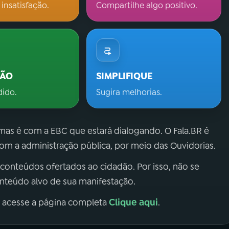
 insatisfação.
Compartilhe algo positivo.
ÇÃO
SIMPLIFIQUE
dido.
Sugira melhorias.
 mas é com a EBC que estará dialogando. O Fala.BR é
m a administração pública, por meio das Ouvidorias.
 conteúdos ofertados ao cidadão. Por isso, não se
onteúdo alvo de sua manifestação.
Clique aqui
, acesse a página completa
.