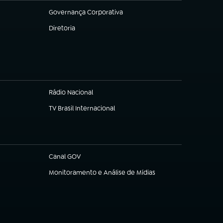
Governança Corporativa
(abre em nova aba)
Diretoria
(abre em nova aba)
Rádio Nacional
TV Brasil Internacional
(abre em nova aba)
Canal GOV
(abre em nova aba)
Monitoramento e Análise de Mídias
(abre em nova aba)