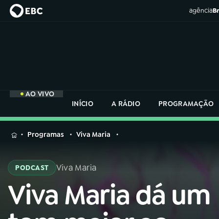
agência
Br
AO VIVO
INÍCIO
A RÁDIO
PROGRAMAÇÃO
MENU
Programas
Viva Maria
Buscar
na
Viva Maria
PODCAST
Rádio
Buscar
Nacional
Viva Maria dá um
Buscar
na
Rádio
AO VIVO