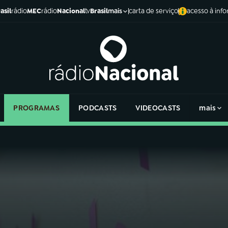
asil
rádio
MEC
rádio
Nacional
tv
Brasil
carta de serviço
acesso à inf
mais
PROGRAMAS
PODCASTS
VIDEOCASTS
mais