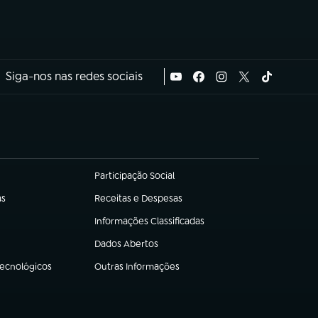
Siga-nos nas redes sociais
Participação Social
(abre em nova aba)
as
Receitas e Despesas
(abre em nova aba)
Informações Classificadas
(abre em nova aba)
Dados Abertos
(abre em nova aba)
Tecnológicos
Outras Informações
(abre em nova aba)