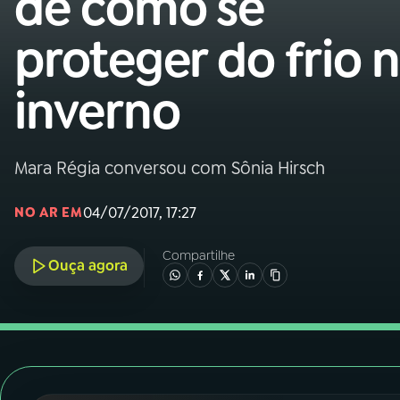
de como se
Nacional
proteger do frio 
01
INÍCIO
inverno
02
A RÁDIO
Mara Régia conversou com Sônia Hirsch
03
PROGRAMAÇÃO
04/07/2017, 17:27
NO AR EM
04
PROGRAMAS
Compartilhe
Ouça agora
05
PODCASTS
06
VIDEOCASTS