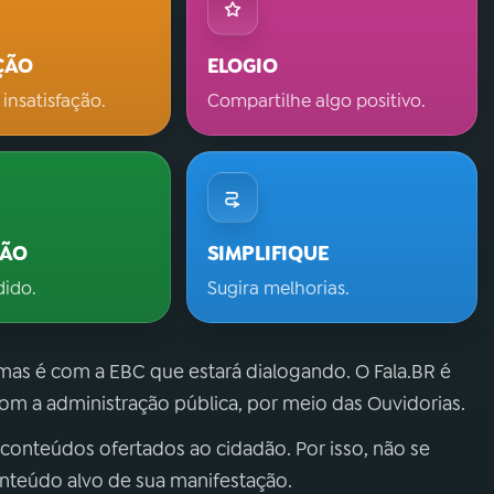
ÇÃO
ELOGIO
 insatisfação.
Compartilhe algo positivo.
ÇÃO
SIMPLIFIQUE
dido.
Sugira melhorias.
 mas é com a EBC que estará dialogando. O Fala.BR é
m a administração pública, por meio das Ouvidorias.
 conteúdos ofertados ao cidadão. Por isso, não se
onteúdo alvo de sua manifestação.