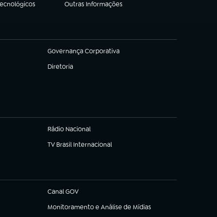
Tecnológicos
Outras Informações
(abre em nova aba)
Governança Corporativa
(abre em nova aba)
Diretoria
(abre em nova aba)
Rádio Nacional
TV Brasil Internacional
(abre em nova aba)
Canal GOV
(abre em nova aba)
Monitoramento e Análise de Mídias
(abre em nova aba)