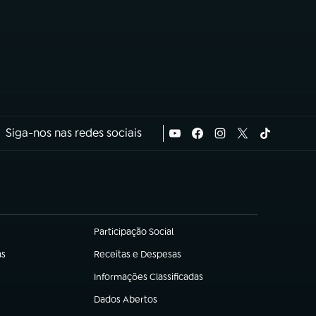
Siga-nos nas redes sociais
Participação Social
(abre em nova aba)
as
Receitas e Despesas
(abre em nova aba)
Informações Classificadas
(abre em nova aba)
Dados Abertos
(abre em nova aba)