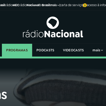
asil
rádio
MEC
rádio
Nacional
tv
Brasil
carta de serviço
acesso à inf
mais
PROGRAMAS
PODCASTS
VIDEOCASTS
mais
as