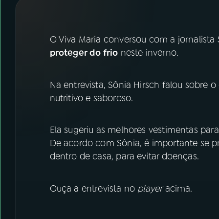
07
ÚLTIMAS
08
FESTIVAL DE MÚSICA
O Viva Maria conversou com a jornalista
proteger do frio
neste inverno.
ACOMPANHE A RÁDIO NACIONAL
Na entrevista, Sônia Hirsch falou sobre
YouTube
Facebook
nutritivo e saboroso.
Instagram
X
Ela sugeriu as melhores vestimentas para
TikTok
De acordo com Sônia, é importante se p
dentro de casa, para evitar doenças.
Ouça a entrevista no
player
acima.