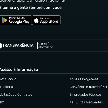
Baixe o app da rádio Nacional
E tenha a gente sempre com você.
Acesso à
TRANSPARÊNCIA
abre em nova aba)
Informação
Acesso à Informação
Institucional
Ações e Programas
(abre em nova aba)
(abre em nova aba)
Auditorias
Convênios e Transferênci
(abre em nova aba)
(abre em nova aba)
Licitações e Contratos
Empregados Públicos
(abre em nova aba)
(abre em nova aba)
SIC
Perguntas Frequentes
(abre em nova aba)
(abre em nova aba)