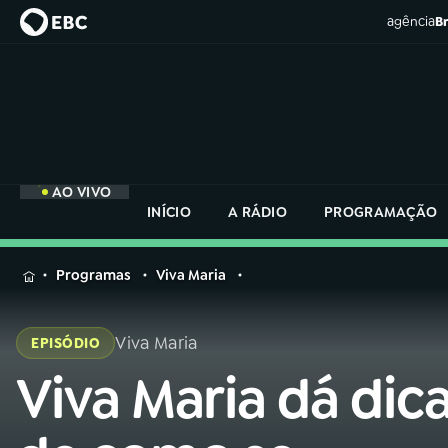
agência
Br
AO VIVO
INÍCIO
A RÁDIO
PROGRAMAÇÃO
MENU
Programas
Viva Maria
Buscar
na
Viva Maria
EPISÓDIO
Rádio
Buscar
Nacional
Viva Maria dá dic
Buscar
na
Rádio
AO VIVO