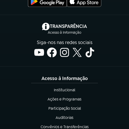
(abre em nova aba)
TRANSPARÊNCIA
Acesso à Informação
Siga-nos nas redes sociais
Acesso à Informação
Institucional
(abre em nova aba)
Ações e Programas
(abre em nova aba)
Participação Social
(abre em nova aba)
Auditorias
(abre em nova aba)
Convênios e Transferências
(abre em nova aba)