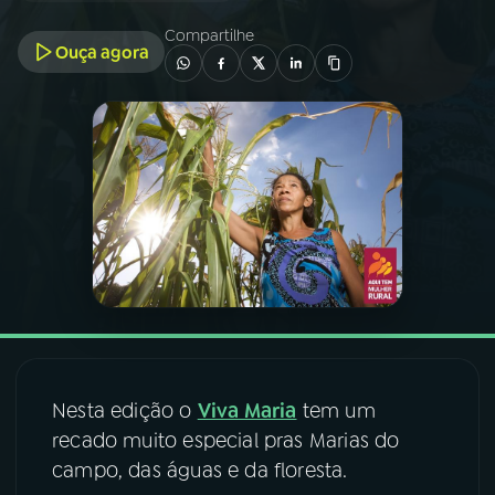
Compartilhe
Ouça agora
03
PROGRAMAÇÃO
04
PROGRAMAS
05
PODCASTS
06
VIDEOCASTS
07
ÚLTIMAS
Nesta edição o
Viva Maria
tem um
08
FESTIVAL DE MÚSICA
recado muito especial pras Marias do
campo, das águas e da floresta.
ACOMPANHE A RÁDIO NACIONAL