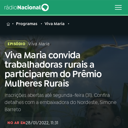
MENU
Programas
Viva Maria
Viva Maria
EPISÓDIO
Viva Maria convida
Buscar
na
trabalhadoras rurais a
Rádio
Buscar
participarem do Prêmio
Nacional
Mulheres Rurais
AO VIVO
Inscrições abertas até segunda-feira (31). Confira
detalhes com a embaixadora do Nordeste, Simone
01
INÍCIO
Barreto
28/01/2022, 11:31
02
A RÁDIO
NO AR EM