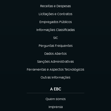
Receitas e Despesas
(abre em nova aba)
Licitações e Contratos
(abre em nova aba)
Empregados Públicos
(abre em nova aba)
Informações Classificadas
(abre em nova aba)
SIC
(abre em nova aba)
Perguntas Frequentes
(abre em nova aba)
Dados Abertos
(abre em nova aba)
Sanções Administrativas
(abre em nova aba)
Ferramentas e Aspectos Tecnológicos
(abre em nova aba)
Outras Informações
(abre em nova aba)
A EBC
Quem somos
(abre em nova aba)
Imprensa
(abre em nova aba)