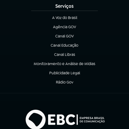
Serviços
A Voz do Brasil
(abre em nova aba)
Agência GOV
(abre em nova aba)
Canal GOV
(abre em nova aba)
Canal Educação
(abre em nova aba)
Canal Libras
(abre em nova aba)
Monitoramento e Análise de Mídias
(abre em nova aba)
Publicidade Legal
(abre em nova aba)
Rádio Gov
(abre em nova aba)