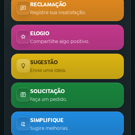
RECLAMAÇÃO
Registre sua insatisfação.
ELOGIO
Compartilhe algo positivo.
SUGESTÃO
Envie uma ideia.
SOLICITAÇÃO
Faça um pedido.
SIMPLIFIQUE
Sugira melhorias.