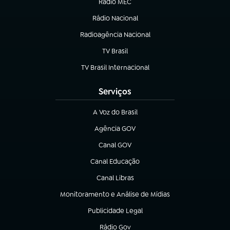
Rádio MEC
(abre em nova aba)
Rádio Nacional
Radioagência Nacional
(abre em nova aba)
TV Brasil
(abre em nova aba)
TV Brasil Internacional
(abre em nova aba)
Serviços
A Voz do Brasil
(abre em nova aba)
Agência GOV
(abre em nova aba)
Canal GOV
(abre em nova aba)
Canal Educação
(abre em nova aba)
Canal Libras
(abre em nova aba)
Monitoramento e Análise de Mídias
(abre em nova aba)
Publicidade Legal
(abre em nova aba)
Rádio Gov