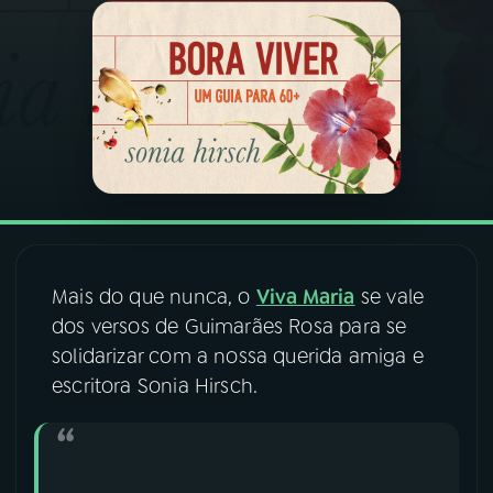
03
PROGRAMAÇÃO
04
PROGRAMAS
05
PODCASTS
06
VIDEOCASTS
Mais do que nunca, o
Viva Maria
se vale
dos versos de Guimarães Rosa para se
07
ÚLTIMAS
solidarizar com a nossa querida amiga e
escritora Sonia Hirsch.
08
FESTIVAL DE MÚSICA
ACOMPANHE A RÁDIO NACIONAL