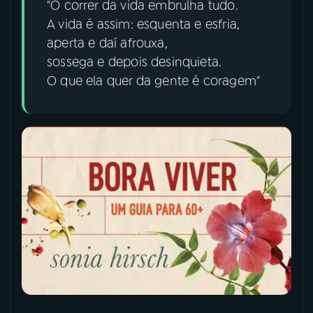
"O correr da vida embrulha tudo.
A vida é assim: esquenta e esfria,
YouTube
Facebook
aperta e daí afrouxa,
sossega e depois desinquieta.
Instagram
X
O que ela quer da gente é coragem"
TikTok