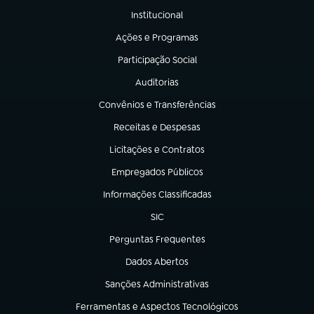
Institucional
(abre em nova aba)
Ações e Programas
(abre em nova aba)
Participação Social
(abre em nova aba)
Auditorias
(abre em nova aba)
Convênios e Transferências
(abre em nova aba)
Receitas e Despesas
(abre em nova aba)
Licitações e Contratos
(abre em nova aba)
Empregados Públicos
(abre em nova aba)
Informações Classificadas
(abre em nova aba)
SIC
(abre em nova aba)
Perguntas Frequentes
(abre em nova aba)
Dados Abertos
(abre em nova aba)
Sanções Administrativas
(abre em nova aba)
Ferramentas e Aspectos Tecnológicos
(abre em nova aba)