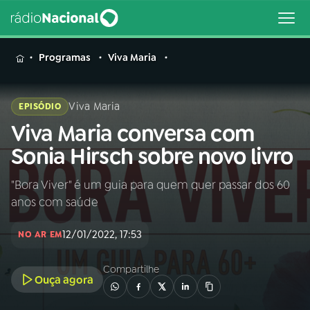
MENU
Programas
Viva Maria
Viva Maria
EPISÓDIO
Viva Maria conversa com
Buscar
na
Sonia Hirsch sobre novo livro
Rádio
Buscar
Nacional
"Bora Viver" é um guia para quem quer passar dos 60
anos com saúde
AO VIVO
12/01/2022, 17:53
NO AR EM
01
INÍCIO
Compartilhe
Ouça agora
02
A RÁDIO