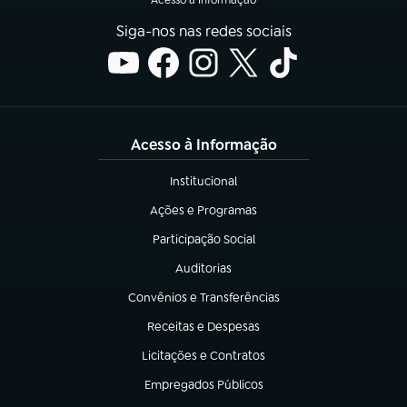
Siga-nos nas redes sociais
Acesso à Informação
Institucional
(abre em nova aba)
Ações e Programas
(abre em nova aba)
Participação Social
(abre em nova aba)
Auditorias
(abre em nova aba)
Convênios e Transferências
(abre em nova aba)
Receitas e Despesas
(abre em nova aba)
Licitações e Contratos
(abre em nova aba)
Empregados Públicos
(abre em nova aba)