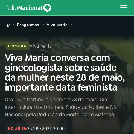
MENU
Programas
Viva Maria
Viva Maria
EPISÓDIO
Viva Maria conversa com
Buscar
na
ginecologista sobre saúde
Rádio
Buscar
da mulher neste 28 de maio,
Nacional
importante data feminista
AO VIVO
Dra. Lívia Martins fala sobre o 28 de maio: Dia
Internacional de Luta pela Saúde da Mulher e Dia
01
INÍCIO
Nacional pela Redução da Mortalidade Materna
28/05/2021, 20:00
02
A RÁDIO
NO AR EM