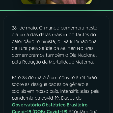
YouTube
Facebook
Instagram
X
28 de maio. O mundo comemora neste
dia uma das datas mais importantes do
TikTok
calendário feminista, o Dia Internacional
de Luta pela Saúde da Mulher! No Brasil
comemoramos também o Dia Nacional
pela Redução da Mortalidade Materna.
Este 28 de maio é um convite à reflexão
sobre as desigualdades de gênero e
sociais em nosso país, intensificadas pela
pandemia da covid-19. Dados do
Observatório Obstétrico Brasileiro
Covid-19 (OOBr Covid-19)
apontam que