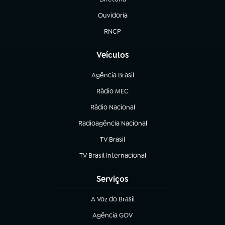
(abre em nova aba)
Ouvidoria
(abre em nova aba)
RNCP
(abre em nova aba)
Veículos
Agência Brasil
(abre em nova aba)
Rádio MEC
(abre em nova aba)
Rádio Nacional
Radioagência Nacional
(abre em nova aba)
TV Brasil
(abre em nova aba)
TV Brasil Internacional
(abre em nova aba)
Serviços
A Voz do Brasil
(abre em nova aba)
Agência GOV
(abre em nova aba)