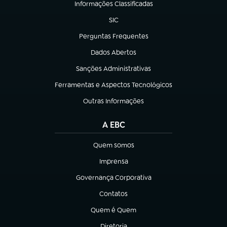
Informações Classificadas
(abre em nova aba)
SIC
(abre em nova aba)
Perguntas Frequentes
(abre em nova aba)
Dados Abertos
(abre em nova aba)
Sanções Administrativas
(abre em nova aba)
Ferramentas e Aspectos Tecnológicos
(abre em nova aba)
Outras Informações
(abre em nova aba)
A EBC
Quem somos
(abre em nova aba)
Imprensa
(abre em nova aba)
Governança Corporativa
(abre em nova aba)
Contatos
(abre em nova aba)
Quem é Quem
(abre em nova aba)
Diretoria