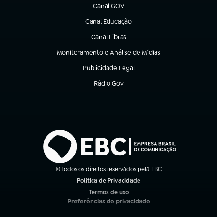
Canal GOV
(abre em nova aba)
Canal Educação
(abre em nova aba)
Canal Libras
(abre em nova aba)
Monitoramento e Análise de Mídias
(abre em nova aba)
Publicidade Legal
(abre em nova aba)
Rádio Gov
(abre em nova aba)
© Todos os direitos reservados pela EBC
Política de Privacidade
(abre em nova aba)
Termos de uso
(abre em nova aba)
Preferências de privacidade